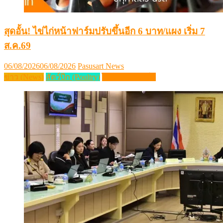
สุดอั้น! ไข่ไก่หน้าฟาร์มปรับขึ้นอีก 6 บาท/แผง เริ่ม 7
ส.ค.69
Posted
Author
06/08/2026
06/08/2026
Pasusart News
on
ข่าว (News)
สัตว์ปีก (Poultry)
ไข่ไก่หน้าฟาร์ม