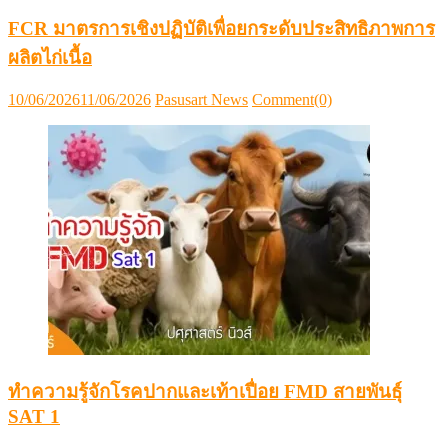
FCR มาตรการเชิงปฏิบัติเพื่อยกระดับประสิทธิภาพการ
ผลิตไก่เนื้อ
Posted
Author
10/06/2026
11/06/2026
Pasusart News
Comment(0)
on
ทำความรู้จักโรคปากและเท้าเปื่อย FMD สายพันธุ์
SAT 1