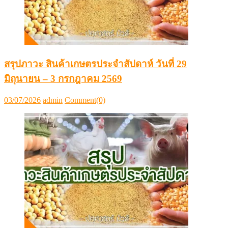
สรุปภาวะ สินค้าเกษตรประจำสัปดาห์ วันที่ 29
มิถุนายน – 3 กรกฎาคม 2569
Posted
Author
03/07/2026
admin
Comment(0)
on