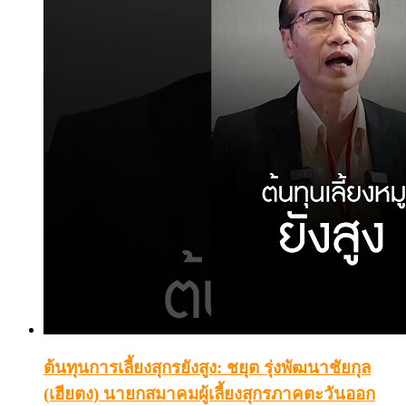
ต้นทุนการเลี้ยงสุกรยังสูง: ชยุต รุ่งพัฒนาชัยกุล
(เฮียตง) นายกสมาคมผู้เลี้ยงสุกรภาคตะวันออก