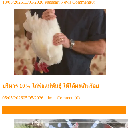
Posted
Author
13/05/2026
13/05/2026
Pasusart News
Comment(0)
on
บริหาร 10% ไก่พ่อแม่พันธุ์ ให้ได้ผลเกินร้อย
Posted
Author
05/05/2026
05/05/2026
admin
Comment(0)
on
สรุปภาวะสินค้าเกษตรประจำสัปดาห์