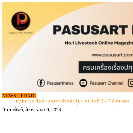
Skip
to
content
เดินหน้าดัน “ราคากลางโคเนื้อ” แก้ปัญหาราคาโคเนื้อตกต
NEWS UPDATE
สรุปภาวะ สินค้าเกษตรประจำสัปดาห์ วันที่ 3 – 7 สิงหาคม 
เมื่อเกษตรกรถูกมองเป็นผู้ร้ายเบื้องหลังราคาหมูที่สังคมไม่รู
วันอาทิตย์, สิงหาคม 09, 2026
สุดอั้น! ไข่ไก่หน้าฟาร์มปรับขึ้นอีก 6 บาท/แผง เริ่ม 7 ส.ค.69
ข้อมูลราคา สุกรมีชีวิตหน้าฟาร์ม พระที่ 6 สิงหาคม 2569
เดินหน้าดัน “ราคากลางโคเนื้อ” แก้ปัญหาราคาโคเนื้อตกต