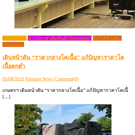
ข่าว (News)
ข่าวประชาสัมพันธ์ (Newsletter)
สัตว์เคี้ยวเอื้อง
(Ruminant)
เดินหน้าดัน “ราคากลางโคเนื้อ” แก้ปัญหาราคาโค
เนื้อตกต่ำ
Posted
Author
05/08/2026
Pasusart News
Comment(0)
on
เกษตรฯ เดินหน้าดัน “ราคากลางโคเนื้อ” แก้ปัญหาราคาโคเนื้
[…]