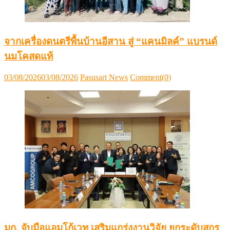
จากเครื่องดนตรีพื้นบ้านอีสาน สู่ “แคนมิลค์” แบรนด์
นมโคสดแท้
Posted
Author
03/08/2026
03/08/2026
Pasusart News
Comment(0)
on
มก. จับมือแอมโก้เวท เสริมแกร่งงานวิจัย ยกระดับสุกร