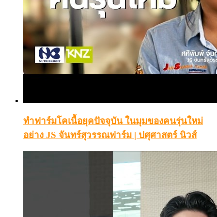
ทำฟาร์มโคเนื้อยุคปัจจุบัน ในมุมของคนรุ่นใหม่
อย่าง JS จันทร์สุวรรณฟาร์ม | ปศุศาสตร์ นิวส์