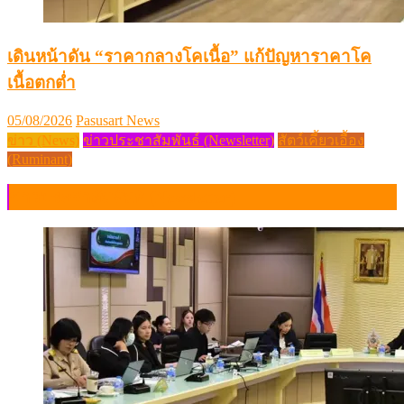
เดินหน้าดัน “ราคากลางโคเนื้อ” แก้ปัญหาราคาโค
เนื้อตกต่ำ
Posted
Author
05/08/2026
Pasusart News
on
ข่าว (News)
ข่าวประชาสัมพันธ์ (Newsletter)
สัตว์เคี้ยวเอื้อง
(Ruminant)
ข่าวประชาสัมพันธ์ (Newsletter)