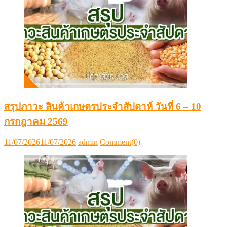
สรุปภาวะ สินค้าเกษตรประจำสัปดาห์ วันที่ 6 – 10
กรกฎาคม 2569
Posted
Author
11/07/2026
11/07/2026
admin
Comment(0)
on