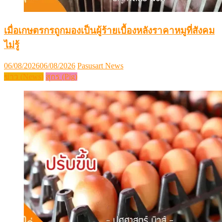
เมื่อเกษตรกรถูกมองเป็นผู้ร้ายเบื้องหลังราคาหมูที่สังคม
ไม่รู้
Posted
Author
06/08/2026
06/08/2026
Pasusart News
on
ข่าว (News)
สุกร (Pig)