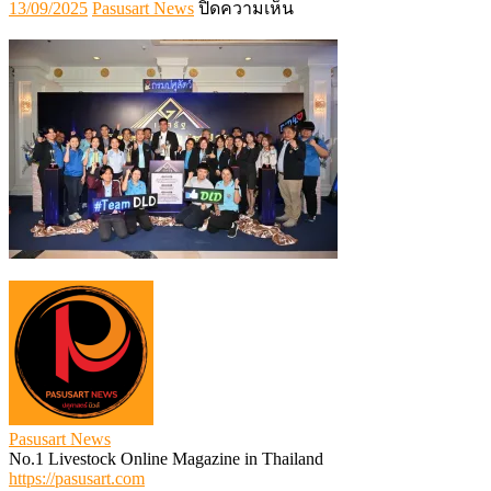
Posted
Author
บน
13/09/2025
Pasusart News
ปิดความเห็น
on
548280205_109016076322
Pasusart News
No.1 Livestock Online Magazine in Thailand
https://pasusart.com