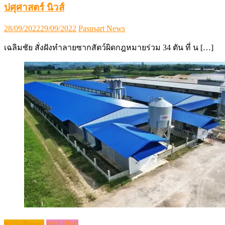
ปศุศาสตร์ นิวส์
Posted
Author
28/09/2022
29/09/2022
Pasusart News
on
เฉลิมชัย สั่งฝังทำลายซากสัตว์ผิดกฎหมายร่วม 34 ตัน ที่ น […]
ข่าว (News)
สุกร (Pig)