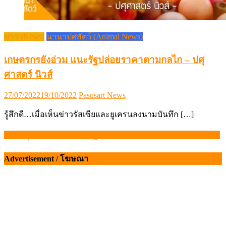
ข่าว (News)
นานาปศุสัตว์ (Animal News)
เกษตรกรยังอ่วม แนะรัฐปล่อยราคาตามกลไก – ปศุ
ศาสตร์ นิวส์
Posted
Author
27/07/2022
19/10/2022
Pasusart News
on
รู้สึกดี…เมื่อเห็นข่าวรัสเซียและยูเครนลงนามบันทึก […]
กรมปศุสัตว์รับรางวัลเลิศรัฐ ประจำปี 2568 จากสำนักงาน ก.พ.ร.
แนะแนว
เรื่อง
Advertisement / โฆษณา