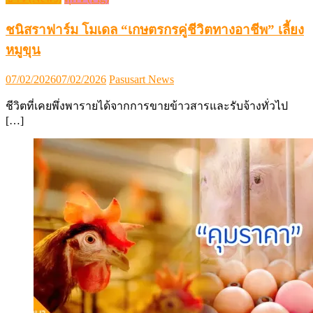
ชนิสราฟาร์ม โมเดล “เกษตรกรคู่ชีวิตทางอาชีพ” เลี้ยง
หมูขุน
Posted
Author
07/02/2026
07/02/2026
Pasusart News
on
ชีวิตที่เคยพึ่งพารายได้จากการขายข้าวสารและรับจ้างทั่วไป
[…]