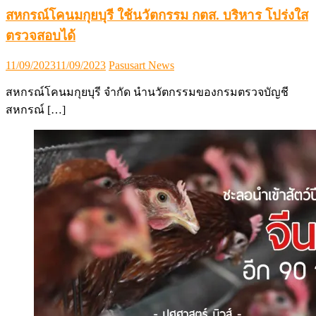
สหกรณ์โคนมกุยบุรี ใช้นวัตกรรม กตส. บริหาร โปร่งใส
ตรวจสอบได้
Posted
Author
11/09/2023
11/09/2023
Pasusart News
on
สหกรณ์โคนมกุยบุรี จำกัด นำนวัตกรรมของกรมตรวจบัญชี
สหกรณ์ […]