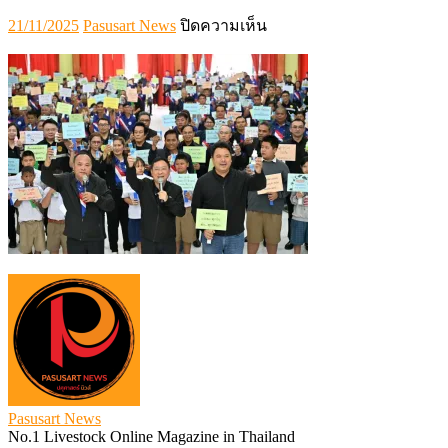
Posted
Author
บน
21/11/2025
Pasusart News
ปิดความเห็น
on
621156
Pasusart News
No.1 Livestock Online Magazine in Thailand