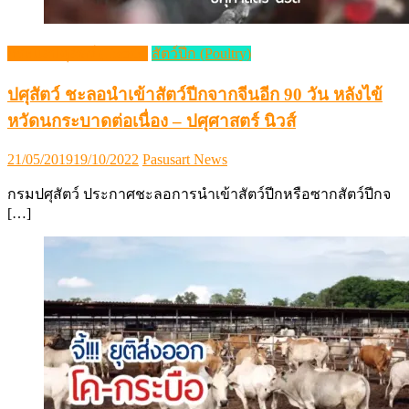
กระแสปศุสัตว์ (Trends)
สัตว์ปีก (Poultry)
ปศุสัตว์ ชะลอนำเข้าสัตว์ปีกจากจีนอีก 90 วัน หลังไข้
หวัดนกระบาดต่อเนื่อง – ปศุศาสตร์ นิวส์
Posted
Author
21/05/2019
19/10/2022
Pasusart News
on
กรมปศุสัตว์ ประกาศชะลอการนำเข้าสัตว์ปีกหรือซากสัตว์ปีกจ
[…]