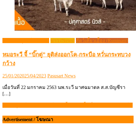
กระแสปศุสัตว์ (Trends)
ข่าว (News)
สัตว์เคี้ยวเอื้อง (Ruminant)
หมอระวี จี้ “บิ๊กตู่” ยุติส่งออกโค-กระบือ หวั่นกระทบวง
กว้าง
Posted
Author
25/01/2020
25/04/2023
Pasusart News
on
เมื่อวันที่ 22 มกราคม 2563 นพ.ระวี มาศฉมาดล ส.ส.บัญชีรา
[…]
กรมปศุสัตว์ ติดตามงานโคนมทั้งระบบ พื้นที่ตะวันออก-อีสานใต้
แนะแนว
เรื่อง
Advertisement / โฆษณา