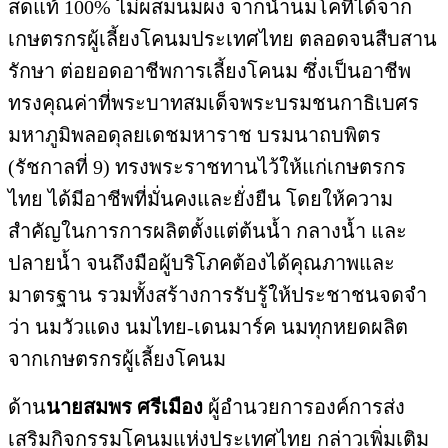
สดแท้ 100% ไม่ผสมนมผง จากน้ำนมโคที่ได้จาก
เกษตรกรผู้เลี้ยงโคนมประเทศไทย ตลอดจนสืบสาน
รักษา ต่อยอดอาชีพการเลี้ยงโคนม ซึ่งเป็นอาชีพ
ทรงคุณค่าที่พระบาทสมเด็จพระบรมชนกาธิเบศร
มหาภูมิพลอดุลยเดชมหาราช บรมนาถบพิตร
(รัชกาลที่ 9) ทรงพระราชทานไว้ให้แก่เกษตรกร
ไทย ได้มีอาชีพที่มั่นคงและยั่งยืน โดยให้ความ
สำคัญในการการผลิตตั้งแต่ต้นน้ำ กลางน้ำ และ
ปลายน้ำ จนถึงมือผู้บริโภคต้องได้คุณภาพและ
มาตรฐาน รวมทั้งสร้างการรับรู้ให้ประชาชนจดจำ
ว่า นมวัวแดง นมไทย-เดนมาร์ค นมทุกหยดผลิต
จากเกษตรกรผู้เลี้ยงโคนม
ด้าน
นายสมพร ศรีเมือง
ผู้อำนวยการองค์การส่ง
เสริมกิจกรรมโคนมแห่งประเทศไทย กล่าวเพิ่มเติม