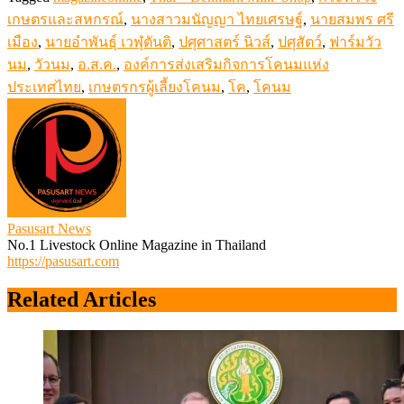
เกษตรและสหกรณ์
,
นางสาวมนัญญา ไทยเศรษฐ์
,
นายสมพร ศรี
เมือง
,
นายอำพันธุ์ เวฬุตันติ
,
ปศุศาสตร์ นิวส์
,
ปศุสัตว์
,
ฟาร์มวัว
นม
,
วัวนม
,
อ.ส.ค.
,
องค์การส่งเสริมกิจการโคนมแห่ง
ประเทศไทย
,
เกษตรกรผู้เลี้ยงโคนม
,
โค
,
โคนม
Pasusart News
No.1 Livestock Online Magazine in Thailand
https://pasusart.com
Related Articles