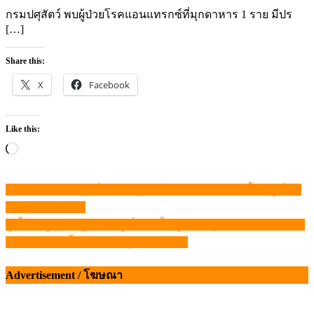
กรมปศุสัตว์ พบผู้ป่วยโรคแอนแทรกซ์ที่มุกดาหาร 1 ราย มีปร
[…]
Share this:
X
Facebook
Like this:
Loading…
เฉลิมชัย เอาจริง!! สั่งกรมปศุสัตว์ ทลายแก๊งนำเข้าเนื้อหมูเถื่อน
แนะแนว
– ปศุศาสตร์ นิวส์
เรื่อง
ผู้เลี้ยงหมูเสนอรัฐแก้ “หมูเถื่อน” ฟื้นฟูฟาร์มสุกรในประเทศ ก่อน
เสียหายหนักทั้งระบบ – ปศุศาสตร์ นิวส์
Advertisement / โฆษณา