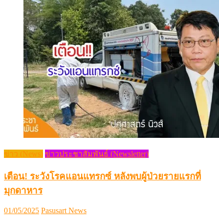
ข่าว (News)
ข่าวประชาสัมพันธ์ (Newsletter)
เตือน! ระวังโรคแอนแทรกซ์ หลังพบผู้ป่วยรายแรกที่
มุกดาหาร
Posted
Author
01/05/2025
Pasusart News
on