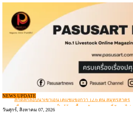
Skip
to
content
สกัดลักลอบนำเข้าเอ็นโคแช่แข็งกว่า 12.6 ตัน สมุทรสาคร
NEWS UPDATE
เมื่อเกษตรกรถูกมองเป็นผู้ร้ายเบื้องหลังราคาหมูที่สังคมไม่รู
สุดอั้น! ไข่ไก่หน้าฟาร์มปรับขึ้นอีก 6 บาท/แผง เริ่ม 7 ส.ค.69
วันศุกร์, สิงหาคม 07, 2026
ข้อมูลราคา สุกรมีชีวิตหน้าฟาร์ม พระที่ 6 สิงหาคม 2569
เดินหน้าดัน “ราคากลางโคเนื้อ” แก้ปัญหาราคาโคเนื้อตกต
สกัดลักลอบนำเข้าเอ็นโคแช่แข็งกว่า 12.6 ตัน สมุทรสาคร