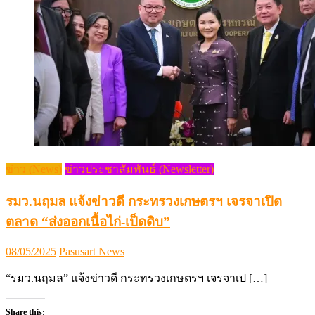
ข่าว (News)
ข่าวประชาสัมพันธ์ (Newsletter)
รมว.นฤมล แจ้งข่าวดี กระทรวงเกษตรฯ เจรจาเปิด
ตลาด “ส่งออกเนื้อไก่-เป็ดดิบ”
Posted
Author
08/05/2025
Pasusart News
on
“รมว.นฤมล” แจ้งข่าวดี กระทรวงเกษตรฯ เจรจาเป […]
Share this: