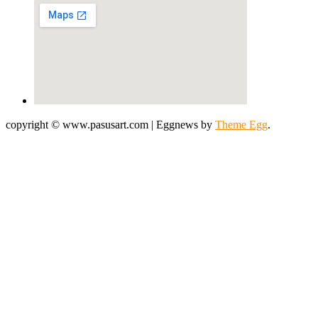
copyright © www.pasusart.com
|
Eggnews by
Theme Egg
.