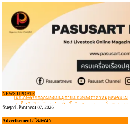
Skip
to
content
สกัดลักลอบนำเข้าเอ็นโคแช่แข็งกว่า 12.6 ตัน สมุทรสาคร
NEWS UPDATE
เมื่อเกษตรกรถูกมองเป็นผู้ร้ายเบื้องหลังราคาหมูที่สังคมไม่รู
สุดอั้น! ไข่ไก่หน้าฟาร์มปรับขึ้นอีก 6 บาท/แผง เริ่ม 7 ส.ค.69
วันศุกร์, สิงหาคม 07, 2026
ข้อมูลราคา สุกรมีชีวิตหน้าฟาร์ม พระที่ 6 สิงหาคม 2569
เดินหน้าดัน “ราคากลางโคเนื้อ” แก้ปัญหาราคาโคเนื้อตกต
Advertisement / โฆษณา
สกัดลักลอบนำเข้าเอ็นโคแช่แข็งกว่า 12.6 ตัน สมุทรสาคร