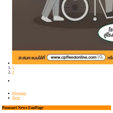
1
2
Previous
Next
Pasusart News FanPage