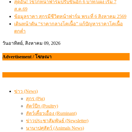
สุดอั้น! ไข่ไก่หน้าฟาร์มปรับขึ้นอีก 6 บาท/แผง เริ่ม 7
ส.ค.69
ข้อมูลราคา สุกรมีชีวิตหน้าฟาร์ม พระที่ 6 สิงหาคม 2569
เดินหน้าดัน “ราคากลางโคเนื้อ” แก้ปัญหาราคาโคเนื้อ
ตกต่ำ
วันอาทิตย์, สิงหาคม 09, 2026
Advertisement / โฆษณา
ข่าว (News)
สุกร (Pig)
สัตว์ปีก (Poultry)
สัตว์เคี้ยวเอื้อง (Ruminant)
ข่าวประชาสัมพันธ์ (Newsletter)
นานาปศุสัตว์ (Animals News)