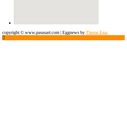
copyright © www.pasusart.com
|
Eggnews by
Theme Egg
.