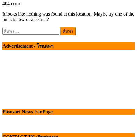
404
error
It looks like nothing was found at this location. Maybe try one of the
links below or a search?
ค้นหา
สำหรับ:
Advertisement / โฆษณา
Pasusart News FanPage