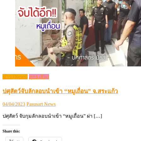
ข่าว (News)
สุกร (Pig)
ปศุสัตว์จับลักลอบนำเข้า “หมูเถื่อน” จ.สระแก้ว
Posted
Author
04/04/2023
Pasusart News
on
ปศุสัตว์ จับกุมลักลอบนำเข้า “หมูเถื่อน” ผ่า […]
Share this: