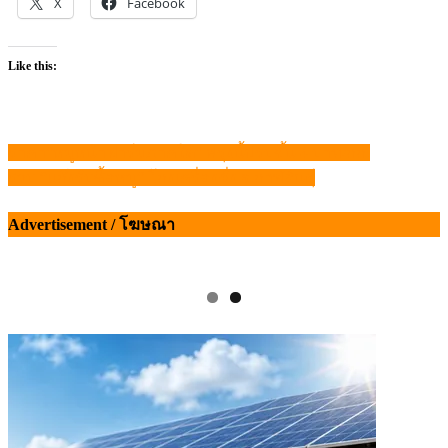
X
Facebook
Like this:
ราคา”หมูหน้าฟาร์มภาคใต้” พรุ่งนี้ปรับขึ้น 4 บาท/กก.
แนะแนว
รวบ “แก๊งรับซื้อหมู” โกงเครื่องชั่ง จ.กาฬสินธุ์
เรื่อง
Advertisement / โฆษณา