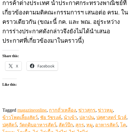
การค้าต่างประเทศ นำประกาศกระทรวงพาณิชย์ที่
เกี่ยวข้องตามมติคณะกรรมการฯ เสนอต่อ ครม. ใน
คราวเดียวกัน (ขณะนี้ กค. และ พณ. อยู่ระหว่าง
การร่างประกาศดังกล่าวจึงยังไม่ได้นำเสนอ
ประกาศที่เกี่ยวข้องมาในคราวนี้)
Share this:
X
Facebook
Like this:
Tagged
magazineonline
,
กากถั่วเหลือง
,
ข่าวสุกร
,
ข่าวหมู
,
ข้าวโพดเลี้ยงสัตว์
,
ชัย วัชรงค์
,
นำเข้า
,
ปลาป่น
,
ปศุศาสตร์ นิวส์
,
ปศุสัตว์
,
วัตถุดิบอาหารสัตว์
,
สัตว์ปีก
,
สุกร
,
หมู
,
อาหารสัตว์
,
โค
,