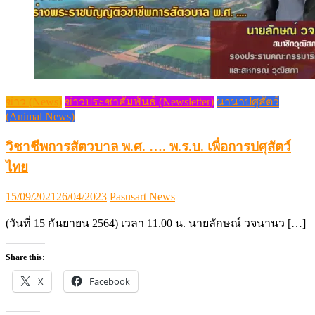
ข่าว (News)
ข่าวประชาสัมพันธ์ (Newsletter)
นานาปศุสัตว์
(Animal News)
วิชาชีพการสัตวบาล พ.ศ. …. พ.ร.บ. เพื่อการปศุสัตว์
ไทย
Posted
Author
15/09/2021
26/04/2023
Pasusart News
on
(วันที่ 15 กันยายน 2564) เวลา 11.00 น. นายลักษณ์ วจนานว […]
Share this:
X
Facebook