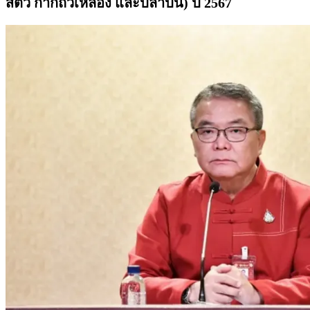
สัตว์ กากถั่วเหลือง และปลาป่น) ปี 2567