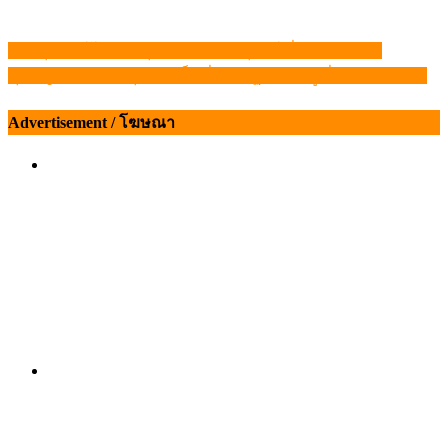
ดัน ‘สุรินทร์โมเดล’ จุดรวมสินค้าปศุสัตว์เพื่อการส่งออก
แนะแนว
ชุดพญานาคราช บุกห้องเย็นที่นครปฐม จับหมูเถื่อนกว่า 69 ตัน
เรื่อง
Advertisement / โฆษณา