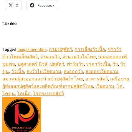
X
Facebook
Like this:
Tagged
magazineonline
,
กรมปศุสัตว์
,
การเลี้ยงวัวเนื้อ
,
ข่าววัว
,
ข้าวโพดเลี้ยงสัตว์
,
จำนวนวัว
,
จำนวนวัวในไทย
,
นวลละออง ศรี
ชุมพล
,
ปศุศาสตร์ นิวส์
,
ปศุสัตว์
,
ฟาร์มวัว
,
ราคาวัวเนื้อ
,
วัว
,
วัว
ขุน
,
วัวเนื้อ
,
ส่งวัวไปเวียดนาม
,
ส่งออกวัว
,
ส่งออกเวียดนาม
,
สมาคมผู้ส่งออกและนำเข้าปศุสัตว์ฯ ไทย
,
อาหารสัตว์
,
เครือข่าย
ผู้ส่งออกปศุสัตว์และผลิตภัณฑ์จากปศุสัตว์ไทย
,
เวียดนาม
,
โค
,
โคขุน
,
โคเนื้อ
,
โรคระบาดสัตว์