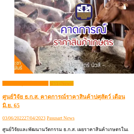
กระแสปศุสัตว์ (Trends)
ข่าว (News)
ศูนย์วิจัย ธ.ก.ส. คาดการณ์ราคาสินค้าปศุสัตว์ เดือน
มิ.ย. 65
Posted
Author
03/06/2022
27/04/2023
Pasusart News
on
ศูนย์วิจัยและพัฒนานวัตกรรม ธ.ก.ส. เผยราคาสินค้าเกษตรในเ