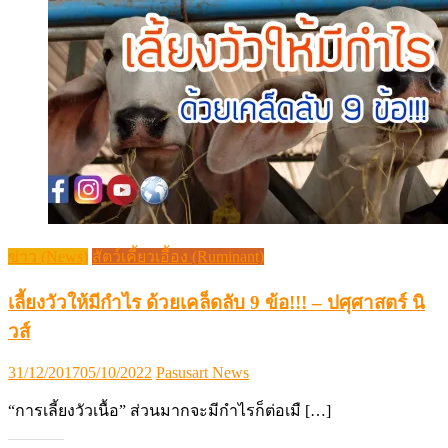
ข่าว (News)
สัตว์เคี้ยวเอื้อง (Ruminant)
เลี้ยงวัวให้มีกำไร ด้วยเคล็ดลับ 9 ข้อ!!! – ปศุศาสตร์ นิ
วส์
Posted
Author
31/12/2017
05/10/2022
Pasusart News
on
“การเลี้ยงวัวเนื้อ” ส่วนมากจะมีกำไรก็ต่อเมื […]