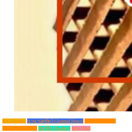
ข่าว (News)
นานาปศุสัตว์ (Animal News)
วิชาการปศุสัตว์
(Livestock Article)
สัตว์ปีก (Poultry)
สุกร (Pig)