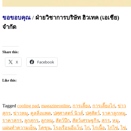
ขอขอบคุณ
/
ฝ่ายวิชาการบริษัท ฮิวเทค (เอเชีย)
จำกัด
Share this:
X
Facebook
Like this:
Tagged
cooling pad
,
magazineonline
,
การเลี้ยง
,
การเลี้ยงไก่
,
ข่าว
สุกร
,
ข่าวหมู
,
คูลลิ่งแพด
,
ปศุศาสตร์ นิวส์
,
ปศุสัตว์
,
ราคาลูกหมู
,
ราคาสุกร
,
ลูกสุกร
,
ลูกหมู
,
สัตว์ปีก
,
สัตว์เศรษฐกิจ
,
สุกร
,
หมู
,
แผ่นทำความเย็น
,
โคขุน
,
โรงเรือนอีแว็ป
,
ไก่
,
ไก่เนื้อ
,
ไก่ไข่
,
ไข่
,