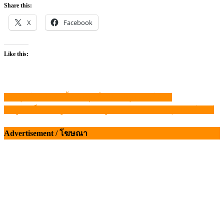
Share this:
X
Facebook
Like this:
“กลยุทธ์” ผลิตวัวเนื้อต้นทุนต่ำ!!! – ปศุศาสตร์ นิวส์
แนะแนว
“หมูดำ เพ็ด-ซะ-บูน” ยกระดับสู่ตลาดพรีเมียม – ปศุศาสตร์ นิวส์
เรื่อง
Advertisement / โฆษณา