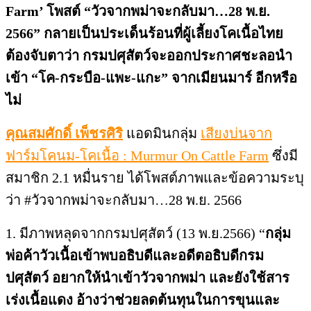
Farm’ โพสต์ “วัวจากพม่าจะกลับมา…28 พ.ย.
2566” กลายเป็นประเด็นร้อนที่ผู้เลี้ยงโคเนื้อไทย
ต้องจับตาว่า กรมปศุสัตว์จะออกประกาศชะลอนำ
เข้า “โค-กระบือ-แพะ-แกะ” จากเมียนมาร์ อีกหรือ
ไม่
คุณสมศักดิ์ เพ็ชรศิริ
แอดมินกลุ่ม
เสียงบ่นจาก
ฟาร์มโคนม-โคเนื้อ : Murmur On Cattle Farm
ซึ่งมี
สมาชิก 2.1 หมื่นราย ได้โพสต์ภาพและข้อความระบุ
ว่า #วัวจากพม่าจะกลับมา…28 พ.ย. 2566
1. มีภาพหลุดจากกรมปศุสัตว์ (13 พ.ย.2566) “
กลุ่ม
พ่อค้าวัวเนื้อเข้าพบอธิบดีและอดีตอธิบดีกรม
ปศุสัตว์ อยากให้นำเข้าวัวจากพม่า และยังใช้สาร
เร่งเนื้อแดง อ้างว่าช่วยลดต้นทุนในการขุนและ