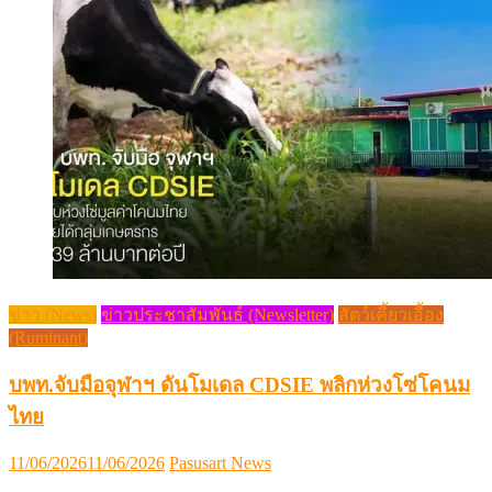
ข่าว (News)
ข่าวประชาสัมพันธ์ (Newsletter)
สัตว์เคี้ยวเอื้อง
(Ruminant)
บพท.จับมือจุฬาฯ ดันโมเดล CDSIE พลิกห่วงโซ่โคนม
ไทย
Posted
Author
11/06/2026
11/06/2026
Pasusart News
on