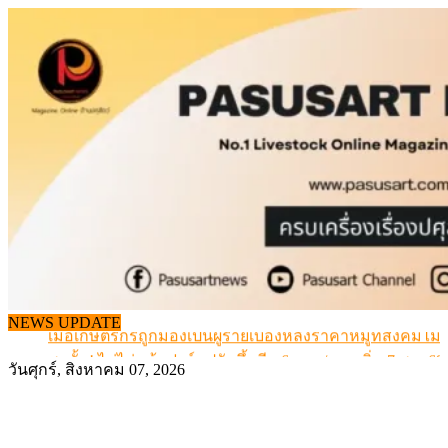
Skip
to
content
สกัดลักลอบนำเข้าเอ็นโคแช่แข็งกว่า 12.6 ตัน สมุทรสาคร
NEWS UPDATE
เมื่อเกษตรกรถูกมองเป็นผู้ร้ายเบื้องหลังราคาหมูที่สังคมไม่รู
สุดอั้น! ไข่ไก่หน้าฟาร์มปรับขึ้นอีก 6 บาท/แผง เริ่ม 7 ส.ค.69
วันศุกร์, สิงหาคม 07, 2026
ข้อมูลราคา สุกรมีชีวิตหน้าฟาร์ม พระที่ 6 สิงหาคม 2569
เดินหน้าดัน “ราคากลางโคเนื้อ” แก้ปัญหาราคาโคเนื้อตกต
สกัดลักลอบนำเข้าเอ็นโคแช่แข็งกว่า 12.6 ตัน สมุทรสาคร