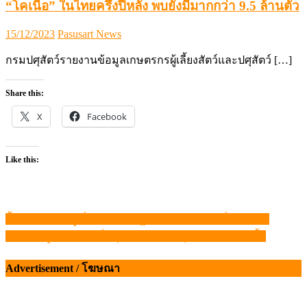
“โคเนื้อ” ในไทยครึ่งปีหลัง พบยังมีมากกว่า 9.5 ล้านตัว
Posted
Author
15/12/2023
Pasusart News
on
กรมปศุสัตว์รายงานข้อมูลเกษตรกรผู้เลี้ยงสัตว์และปศุสัตว์ […]
Share this:
X
Facebook
Like this:
ย้ำเข้มตรวจหมูเถื่อน ขอหลักฐาน DSI เจ้าหน้าที่รับสินบน
แนะแนว
ซีพี เมจิ ชูแนวคิด “เพิ่มคุณค่าชีวิต” หนุนเกษตรกรต้นน้ำ
เรื่อง
Advertisement / โฆษณา