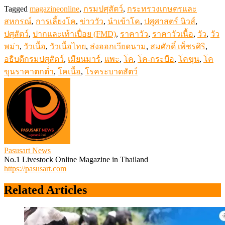
Tagged
magazineonline
,
กรมปศุสัตว์
,
กระทรวงเกษตรและ
สหกรณ์
,
การเลี้ยงโค
,
ข่าววัว
,
นำเข้าโค
,
ปศุศาสตร์ นิวส์
,
ปศุสัตว์
,
ปากและเท้าเปื่อย (FMD)
,
ราคาวัว
,
ราคาวัวเนื้อ
,
วัว
,
วัว
พม่า
,
วัวเนื้อ
,
วัวเนื้อไทย
,
ส่งออกเวียดนาม
,
สมศักดิ์ เพ็ชรศิริ
,
อธิบดีกรมปศุสัตว์
,
เมียนมาร์
,
แพะ
,
โค
,
โค-กระบือ
,
โคขุน
,
โค
ขุนราคาตกต่ำ
,
โคเนื้อ
,
โรคระบาดสัตว์
Pasusart News
No.1 Livestock Online Magazine in Thailand
https://pasusart.com
Related Articles