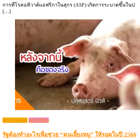
การที่โรคอหิวาต์แอฟริกาในสุกร (ASF) เกิดการระบาดขึ้นในป
[…]
ข่าว (News)
สุกร (Pig)
รัฐต้องทำอะไรเพื่อช่วย “คนเลี้ยงหมู” ให้รอดในปี 2566