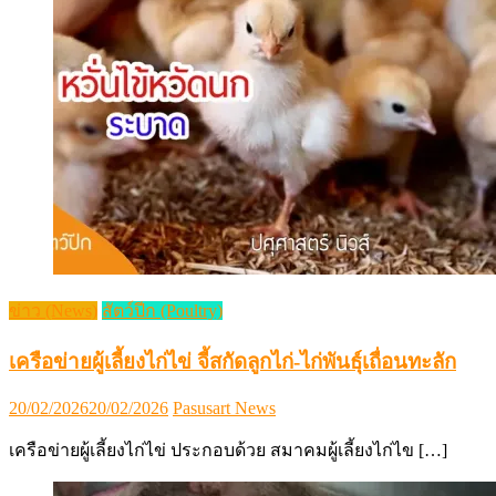
ข่าว (News)
สัตว์ปีก (Poultry)
เครือข่ายผู้เลี้ยงไก่ไข่ จี้สกัดลูกไก่-ไก่พันธุ์เถื่อนทะลัก
Posted
Author
20/02/2026
20/02/2026
Pasusart News
on
เครือข่ายผู้เลี้ยงไก่ไข่ ประกอบด้วย สมาคมผู้เลี้ยงไก่ไข […]