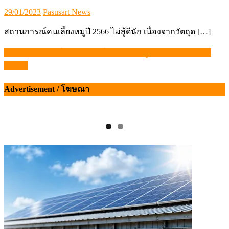
Posted
Author
29/01/2023
Pasusart News
on
สถานการณ์คนเลี้ยงหมูปี 2566 ไม่สู้ดีนัก เนื่องจากวัตถุด […]
ชะลอนำเข้าสัตว์ปีก-ซากสัตว์ปีก จากกัมพูชา หลังไข้หวัดนก
แนะแนว
ระบาด
เรื่อง
Advertisement / โฆษณา