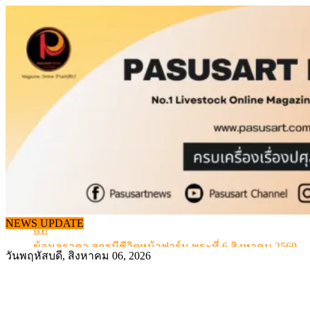
Skip
to
content
จากเครื่องดนตรีพื้นบ้านอีสาน สู่ “แคนมิลค์” แบรนด์นมโ
แท้
NEWS UPDATE
ข้อมูลราคา สุกรมีชีวิตหน้าฟาร์ม พระที่ 6 สิงหาคม 2569
เดินหน้าดัน “ราคากลางโคเนื้อ” แก้ปัญหาราคาโคเนื้อตกต
วันพฤหัสบดี, สิงหาคม 06, 2026
สกัดลักลอบนำเข้าเอ็นโคแช่แข็งกว่า 12.6 ตัน สมุทรสาคร
สกัดลักลอบนำเข้า เครื่องในไก่เถื่อน กว่า 25 ตัน!
จากเครื่องดนตรีพื้นบ้านอีสาน สู่ “แคนมิลค์” แบรนด์นมโ