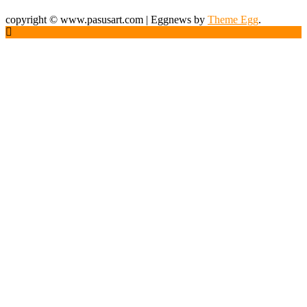
copyright © www.pasusart.com
|
Eggnews by
Theme Egg
.