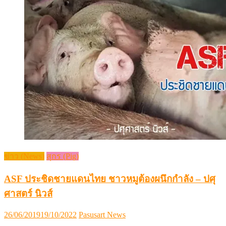
ข่าว (News)
สุกร (Pig)
ASF ประชิดชายแดนไทย ชาวหมูต้องผนึกกำลัง – ปศุ
ศาสตร์ นิวส์
Posted
Author
26/06/2019
19/10/2022
Pasusart News
on