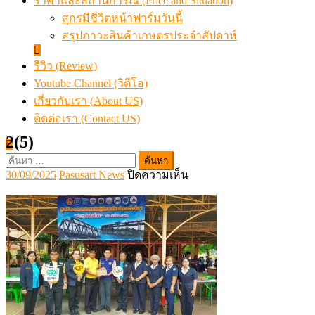
ราคาและสถานการณ์ (Price and Situation)
สุกรมีชีวิตหน้าฟาร์มวันนี้
สรุปภาวะสินค้าเกษตรประจำสัปดาห์
รีวิว (Review)
Youtube Channel (วิดีโอ)
เกี่ยวกับเรา (About US)
ติดต่อเรา (Contact US)
2(5)
ค้นหา
Posted
Author
บน
30/09/2025
Pasusart News
ปิดความเห็น
สำหรับ:
on
2(5)