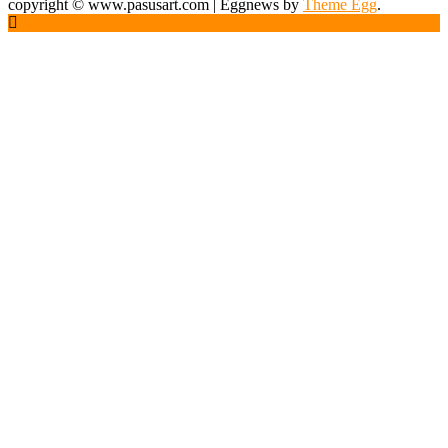
copyright © www.pasusart.com
|
Eggnews by
Theme Egg
.