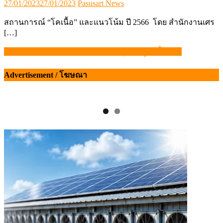
Posted
Author
27/01/2023
27/01/2023
Pasusart News
on
สถานการณ์ “โคเนื้อ” และแนวโน้ม ปี 2566 โดย สำนักงานเศร
[…]
ซีพีเอฟ เร่งช่วยชาวอำเภอท่าเรือ อยุธยา สู้ภัยน้ำท่วม
แนะแนว
เรื่อง
Advertisement / โฆษณา