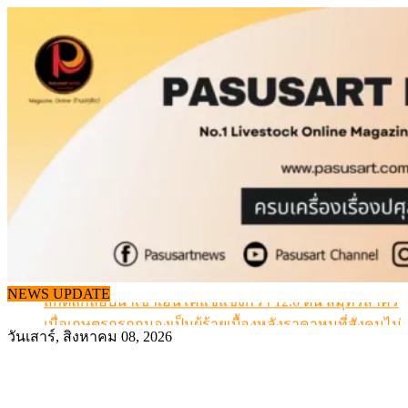
Skip
to
content
สกัดลักลอบนำเข้าเอ็นโคแช่แข็งกว่า 12.6 ตัน สมุทรสาคร
NEWS UPDATE
เมื่อเกษตรกรถูกมองเป็นผู้ร้ายเบื้องหลังราคาหมูที่สังคมไม่รู
สุดอั้น! ไข่ไก่หน้าฟาร์มปรับขึ้นอีก 6 บาท/แผง เริ่ม 7 ส.ค.69
วันเสาร์, สิงหาคม 08, 2026
ข้อมูลราคา สุกรมีชีวิตหน้าฟาร์ม พระที่ 6 สิงหาคม 2569
เดินหน้าดัน “ราคากลางโคเนื้อ” แก้ปัญหาราคาโคเนื้อตกต
สกัดลักลอบนำเข้าเอ็นโคแช่แข็งกว่า 12.6 ตัน สมุทรสาคร