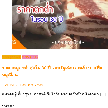
ข่าว (News)
สุกร (Pig)
ราคาหมูตกต่ำสุดใน 30 ปี วอนรัฐเร่งกวาดล้างมาเฟีย
หมูเถื่อน
Posted
Author
15/10/2023
Pasusart News
on
สมาคมผู้เลี้ยงสุกรแห่งชาติเสียใจกับครอบครัวหัวหน้าด่านก […]
Share this: