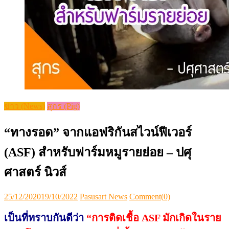
ข่าว (News)
สุกร (Pig)
“ทางรอด” จากแอฟริกันสไวน์ฟีเวอร์​
(ASF) สำหรับฟาร์มหมูรายย่อย – ปศุ
ศาสตร์ นิวส์
Posted
Author
25/12/2020
19/10/2022
Pasusart News
Comment(0)
on
เป็นที่ทราบกันดีว่า​
“การติดเชื้อ ASF มักเกิดในราย