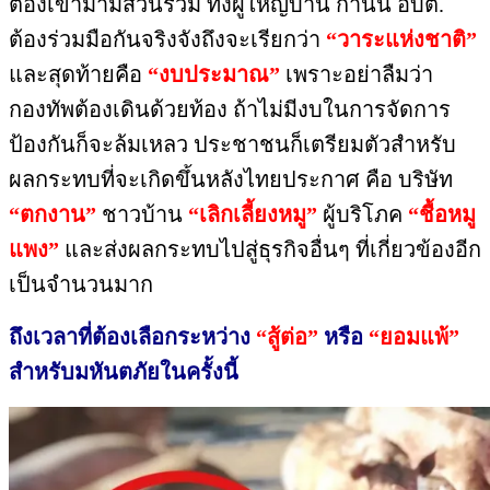
ต้องเข้ามามีส่วนร่วม​ ทั้งผู้ใหญ่บ้าน​ กำนัน​ อบต.​
ต้องร่วมมือกันจริงจัง​ถึงจะเรียกว่า​
“วาระแห่งชาติ”
และสุดท้ายคือ​
“งบประมาณ”
เพราะอย่าลืมว่า​
กองทัพต้องเดินด้วยท้อง​ ถ้าไม่มีงบในการจัดการ
ป้องกัน​ก็จะล้มเหลว​ ประชาชนก็เตรียมตัวสำหรับ
ผลกระทบที่จะเกิดขึ้นหลังไทยประกาศ​ คือ​ บริษัท​
“ตกงาน”
ชาวบ้าน​
“เลิกเลี้ยงหมู”
ผู้บริโภค​
“ชื้อหมู
แพง”
และส่งผลกระทบไปสู่ธุรกิจอื่นๆ ที่เกี่ยวข้องอีก
เป็นจำนวนมาก
ถึงเวลาที่ต้องเลือกระหว่าง​
“สู้ต่อ”
หรือ​
“ยอมแพ้”
สำหรับมหันตภัย​ในครั้งนี้