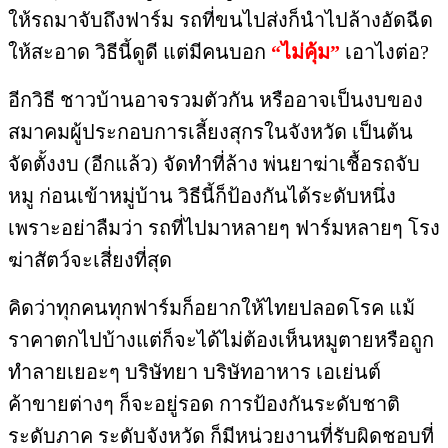
ให้รถมาจับถึงฟาร์ม​ รถที่ขนไปส่งก็นำไปล้างอัดฉีด
ให้สะอาด​ วิธีนี้ดูดี​ แต่มีคนบอก​
“ไม่คุ้ม”
เอาไงต่อ?
อีกวิธี​ ชาวบ้านอาจรวมตัวกัน​ หรืออาจเป็นงบของ
สมาคมผู้ประกอบการ​เลี้ยงสุกรในจังหวัด​ เป็นต้น​
จัดตั้งงบ (อีกแล้ว) ​จัดทำที่ล้าง​ พ่นยาฆ่าเชื้อรถจับ
หมู​ ก่อนเข้าหมู่บ้าน​ วิธีนี้ก็ป้องกันได้ระดับหนึ่ง​
เพราะอย่าลืมว่า​ รถที่ไปมาหลายๆ ฟาร์มหลายๆ โรง
ฆ่าสัตว์​จะเสี่ยงที่สุด​
คิดว่าทุกคนทุกฟาร์มก็อยากให้ไทยปลอดโรค​ แม้
ราคาตกไปบ้างแต่ก็จะได้ไม่ต้องเห็นหมูตายหรือถูก
ทำลายเยอะๆ​ บริษัท​ยา​ บริษัท​อาหาร​ เอเย่นต์​
ค้าขายต่างๆ ก็จะอยู่รอด การป้องกันระดับชาติ​
ระดับภาค​ ระดับจังหวัด​ ก็มีหน่วยงานที่รับผิดชอบ​ที่