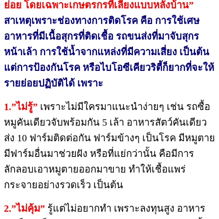
ย่อย​ โดยเฉพาะเกษตรกรที่เลี้ยงแบบหลังบ้าน”
สาเหตุเพราะช่องทางการติดโรค​ คือ​ การใช้เศษ
อาหารที่มี​เนื้อ​สุกรที่ติดเชื้อ​ รถขนส่งที่มาจับสุกร
หน้าเล้า​ การใช้น้ำจากแหล่งที่มีความเสี่ยง​ เป็นต้น
แต่การป้องกัน​โรค หรือไบโอซีเคียวริตี้ก็ยากที่จะให้
รายย่อยปฏิบัติได้​
เพราะ​
1.​”ไม่รู้”
เพราะไม่มีใครมาแนะนำ​ง่ายๆ เช่น​ รถซื้อ
หมูคันเดียวจับพร้อมกัน 5 เล้า​ อาหารสัตว์​คันเดียว
ส่ง 10 ฟาร์มติดต่อกัน ฟาร์มข้างๆ เป็นโรค มีหมูตาย
มีฟาร์มอื่นมา​ช่วยฝัง หรือที่แย่กว่านั้น​ คือมีการ
ลักลอบ​เอาหมูตายออกมาขาย​ ทำให้เชื้อแพร่
กระจายอย่างรวดเร็ว​ เป็นต้น
2.​”ไม่คุ้​ม”
รู้แต่ไม่อยากทำ​ เพราะลงทุนสูง​ อาหาร