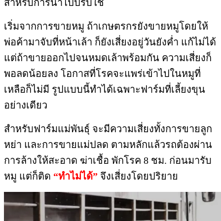
สำหรับการนำไปปรับใช้
เริ่มจากการขายหมู​ ถ้าเกษตรกรยังขายหมูโดยให้
พ่อค้ามาจับที่หน้าเล้า​ ก็ยังเสี่ยงอยู่วันยังค่ำ​ แก้ไม่ได้
แต่ถ้าขายออกไปจนหมดเล้าพร้อมกัน​ ความเสี่ยงก็
พอลดน้อยลง โอกาสที่โรคจะแพร่เข้าไปในหมูที่
เหลือก็ไม่มี​ รูปแบบนี้​ทำได้เฉพาะฟาร์มที่เลี้ยงขุน
อย่างเดียว
สำหรับฟาร์มแม่พันธุ์​ จะมีความเสี่ยงทั้ง​การขายลูก
หย่า​ และการขายแม่ปลด​ ตามหลักแล้ว​รถต้องผ่าน
การล้างให้สะอาด​ ฆ่าเชื้อ​ พักโรค ​8 ชม.​ ก่อนมารับ
หมู​ แต่ก็ติด​
“ทำไม่ได้”
จึงเสี่ยงโดยปริยาย