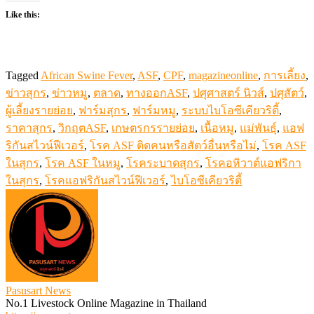
Like this:
Tagged
African Swine Fever
,
ASF
,
CPF
,
magazineonline
,
การเลี้ยง
,
ข่าวสุกร
,
ข่าวหมู
,
ตลาด
,
ทางออกASF
,
ปศุศาสตร์ นิวส์
,
ปศุสัตว์
,
ผู้เลี้ยงรายย่อย
,
ฟาร์มสุกร
,
ฟาร์มหมู
,
ระบบไบโอซีเคียวริตี้
,
ราคาสุกร
,
วิกฤตASF
,
เกษตรกรรายย่อย
,
เนื้อหมู
,
แม่พันธุ์
,
แอฟ
ริกันสไวน์ฟีเวอร์
,
​โรค ASF ติดคนหรือสัตว์อื่นหรือไม่
,
โรค ASF
ในสุกร
,
โรค ASF ในหมู
,
โรคระบาดสุกร
,
โรคอหิวาต์แอฟริกา
ในสุกร
,
โรคแอฟริกันสไวน์ฟีเวอร์
,
ไบโอซีเคียวริตี้
Pasusart News
No.1 Livestock Online Magazine in Thailand