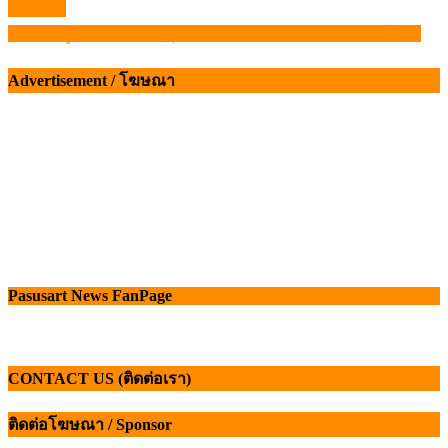
รมว.กษ.
เรื่อง
ปี 63 “หมูไทยยังแกร่ง” ทุกภาคส่วนจับมือฝ่าวิกฤติ ASF-โควิด
Advertisement / โฆษณา
Pasusart News FanPage
CONTACT US (ติดต่อเรา)
ติดต่อโฆษณา / Sponsor