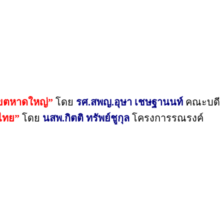
เขตหาดใหญ่”
โดย
รศ.สพญ.อุษา เชษฐานนท์
คณะบดี
่ไทย”
โดย
นสพ.กิตติ ทรัพย์ชูกุล
โครงการรณรงค์