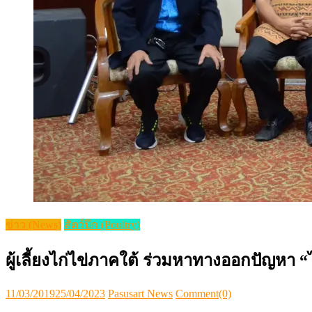
ข่าว (News)
สัตว์ปีก (Poultry)
ผู้เลี้ยงไก่ไข่ภาคใต้ ร่วมหาทางออกปัญหา “
Posted
Author
11/03/2019
25/04/2023
Pasusart News
Comment(0)
on