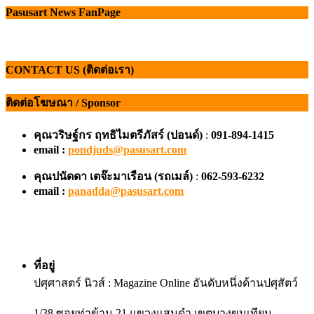
Pasusart News FanPage
CONTACT US (ติดต่อเรา)
ติดต่อโฆษณา / Sponsor
คุณวริษฐ์กร ฤทธิไมตรีภัสร์ (ปอนด์)
:
091-894-1415
email :
pondjuds@pasusart.com
คุณปนัดดา เตจ๊ะมาเรือน
(รถเมล์)
:
062-593-6232
email :
panadda@pasusart.com
ที่อยู่
ปศุศาสตร์ นิวส์ : Magazine Online อันดับหนึ่งด้านปศุสัตว์
1/38 ซอยท่าข้าม 21 แขวงแสมดำ เขตบางขุนเทียน