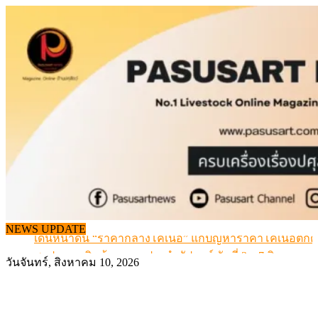
Skip
to
content
NEWS UPDATE
เดินหน้าดัน “ราคากลางโคเนื้อ” แก้ปัญหาราคาโคเนื้อตกต
สรุปภาวะ สินค้าเกษตรประจำสัปดาห์ วันที่ 3 – 7 สิงหาคม 
วันจันทร์, สิงหาคม 10, 2026
เมื่อเกษตรกรถูกมองเป็นผู้ร้ายเบื้องหลังราคาหมูที่สังคมไม่รู
สุดอั้น! ไข่ไก่หน้าฟาร์มปรับขึ้นอีก 6 บาท/แผง เริ่ม 7 ส.ค.69
ข้อมูลราคา สุกรมีชีวิตหน้าฟาร์ม พระที่ 6 สิงหาคม 2569