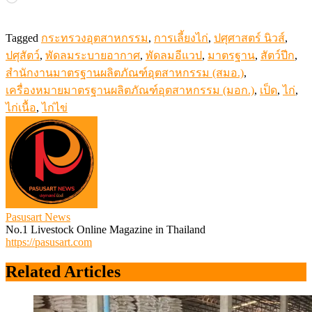
Tagged
กระทรวงอุตสาหกรรม
,
การเลี้ยงไก่
,
ปศุศาสตร์ นิวส์
,
ปศุสัตว์
,
พัดลมระบายอากาศ
,
พัดลมอีแวป
,
มาตรฐาน
,
สัตว์ปีก
,
สำนักงานมาตรฐานผลิตภัณฑ์อุตสาหกรรม (สมอ.)
,
เครื่องหมายมาตรฐานผลิตภัณฑ์อุตสาหกรรม (มอก.)
,
เป็ด
,
ไก่
,
ไก่เนื้อ
,
ไก่ไข่
Pasusart News
No.1 Livestock Online Magazine in Thailand
https://pasusart.com
Related Articles