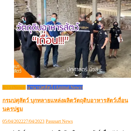
ข่าว (News)
นานาปศุสัตว์ (Animal News)
กรมปศุสัตว์ บุกทลายแหล่งผลิตวัตถุดิบอาหารสัตว์เถื่อน
นครปฐม
Posted
Author
05/04/2022
27/04/2023
Pasusart News
on