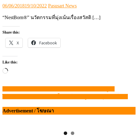
Posted
Author
06/06/2018
19/10/2022
Pasusart News
on
“NestBorn®” นวัตกรรมที่มุ่งเน้นเรื่องสวัสดิ […]
Share this:
X
Facebook
Like this:
Loading…
ยกระดับเข้ม!!! ป้องกัน ASF ชายแดนสระแก้ว-กัมพูชา
แนะแนว
ไข้หวัดนก H5N6 ระบาดครั้งแรกในกัมพูชา – ปศุศาสตร์นิวส์
เรื่อง
Advertisement / โฆษณา