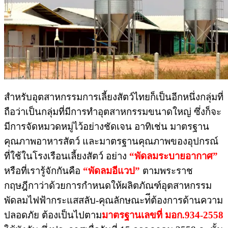
สำหรับอุตสาหกรรมการเลี้ยงสัตว์ไทยก็เป็นอีกหนึ่งกลุ่มที่
ถือว่าเป็นกลุ่มที่มีการทำอุตสาหกรรมขนาดใหญ่ ซึ่งก็จะ
มีการจัดหมวดหมู่ไว้อย่างชัดเจน อาทิเช่น มาตรฐาน
คุณภาพอาหารสัตว์ และมาตรฐานคุณภาพของอุปกรณ์
ที่ใช้ในโรงเรือนเลี้ยงสัตว์ อย่าง
“พัดลมระบายอากาศ”
หรือที่เรารู้จักกันคือ
“พัดลมอีแวป”
ตามพระราช
กฤษฎีกาว่าด้วยการกําหนดให้ผลิตภัณฑ์อุตสาหกรรม
พัดลมไฟฟ้ากระแสสลับ-คุณลักษณะท่ีต้องการด้านความ
ปลอดภัย ต้องเป็นไปตาม
มาตรฐานเลขที่ มอก.934-2558