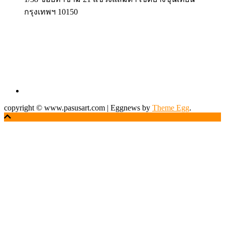
กรุงเทพฯ 10150
copyright © www.pasusart.com
|
Eggnews by
Theme Egg
.