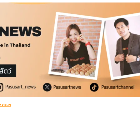
สดแท้
่ำ
สดแท้