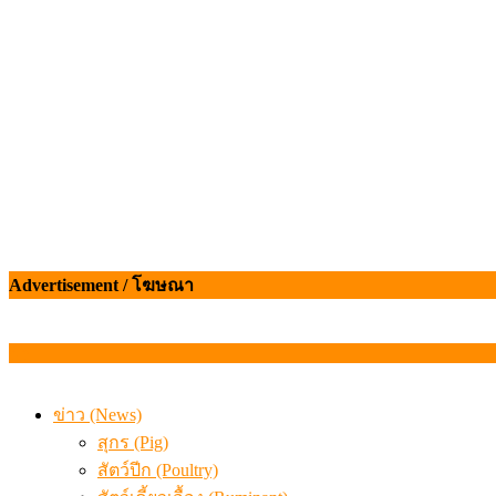
ข้อมูลราคา สุกรมีชีวิตหน้าฟาร์ม พระที่ 6 สิงหาคม 2569
Advertisement / โฆษณา
ข่าว (News)
สุกร (Pig)
สัตว์ปีก (Poultry)