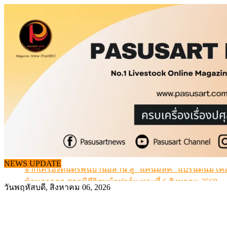
Skip
to
content
จากเครื่องดนตรีพื้นบ้านอีสาน สู่ “แคนมิลค์” แบรนด์นมโค
NEWS UPDATE
ข้อมูลราคา สุกรมีชีวิตหน้าฟาร์ม พระที่ 6 สิงหาคม 2569
เดินหน้าดัน “ราคากลางโคเนื้อ” แก้ปัญหาราคาโคเนื้อตกต
วันพฤหัสบดี, สิงหาคม 06, 2026
สกัดลักลอบนำเข้าเอ็นโคแช่แข็งกว่า 12.6 ตัน สมุทรสาคร
สกัดลักลอบนำเข้า เครื่องในไก่เถื่อน กว่า 25 ตัน!
จากเครื่องดนตรีพื้นบ้านอีสาน สู่ “แคนมิลค์” แบรนด์นมโค