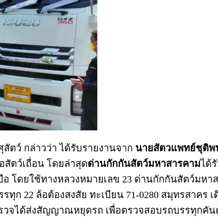
ุสัตว์ กล่าวว่า ได้รับรายงานจาก
นายสัตวแพทย์ชุติพน
ัตว์เถื่อน โดยล่าสุด
ด่านกักกันสัตว์มหาสารคาม
ได้
บือ โดยใช้ทางหลวงหมายเลข 23 ด่านกักกันสัตว์มหาส
รทุก 22 ล้อต้องสงสัย ทะเบียน 71-0280 สมุทรสาคร 
รวจได้ส่งสัญญาณหยุดรถ เพื่อตรวจสอบรถบรรทุกคันดัง