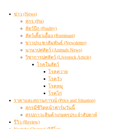
สกัดลักลอบนำเข้าเอ็นโคแช่แข็งกว่า 12.6 ตัน สมุทรสาคร
เมื่อเกษตรกรถูกมองเป็นผู้ร้ายเบื้องหลังราคาหมูที่สังคมไม่รู
ข่าว (News)
สุกร (Pig)
สัตว์ปีก (Poultry)
สัตว์เคี้ยวเอื้อง (Ruminant)
ข่าวประชาสัมพันธ์ (Newsletter)
นานาปศุสัตว์ (Animals News)
วิชาการปศุสัตว์ (Livestock Article)
โรคในสัตว์
โรคควาย
โรควัว
โรคหมู
โรคไก่
ราคาและสถานการณ์ (Price and Situation)
สุกรมีชีวิตหน้าฟาร์มวันนี้
สรุปภาวะสินค้าเกษตรประจำสัปดาห์
รีวิว (Review)