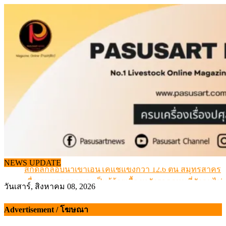
Skip
to
content
NEWS UPDATE
สกัดลักลอบนำเข้าเอ็นโคแช่แข็งกว่า 12.6 ตัน สมุทรสาคร
เมื่อเกษตรกรถูกมองเป็นผู้ร้ายเบื้องหลังราคาหมูที่สังคมไม่รู
วันเสาร์, สิงหาคม 08, 2026
สุดอั้น! ไข่ไก่หน้าฟาร์มปรับขึ้นอีก 6 บาท/แผง เริ่ม 7 ส.ค.69
ข้อมูลราคา สุกรมีชีวิตหน้าฟาร์ม พระที่ 6 สิงหาคม 2569
Advertisement / โฆษณา
เดินหน้าดัน “ราคากลางโคเนื้อ” แก้ปัญหาราคาโคเนื้อตกต