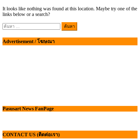
It looks like nothing was found at this location. Maybe try one of the
links below or a search?
ค้นหา
สำหรับ:
Advertisement / โฆษณา
Pasusart News FanPage
CONTACT US (ติดต่อเรา)