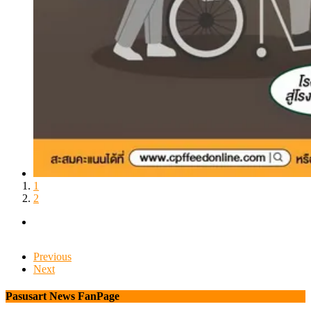
1
2
Previous
Next
Pasusart News FanPage