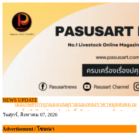
Skip
to
content
สกัดลักลอบนำเข้าเอ็นโคแช่แข็งกว่า 12.6 ตัน สมุทรสาคร
NEWS UPDATE
เมื่อเกษตรกรถูกมองเป็นผู้ร้ายเบื้องหลังราคาหมูที่สังคมไม่รู
สุดอั้น! ไข่ไก่หน้าฟาร์มปรับขึ้นอีก 6 บาท/แผง เริ่ม 7 ส.ค.69
วันศุกร์, สิงหาคม 07, 2026
ข้อมูลราคา สุกรมีชีวิตหน้าฟาร์ม พระที่ 6 สิงหาคม 2569
เดินหน้าดัน “ราคากลางโคเนื้อ” แก้ปัญหาราคาโคเนื้อตกต
Advertisement / โฆษณา
สกัดลักลอบนำเข้าเอ็นโคแช่แข็งกว่า 12.6 ตัน สมุทรสาคร