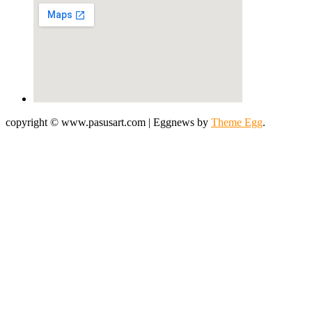
copyright © www.pasusart.com
|
Eggnews by
Theme Egg
.