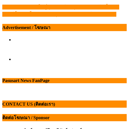
ถอดรหัสความสำเร็จญี่ปุ่น พลิกโฉมอุตสาหกรรมโคเนื้อไทย
แนะแนว
จันทร์นี้! ปรับขึ้นอีก “ราคาสุกรมีชีวิตหน้าฟาร์ม” เกษตรกร
เรื่อง
Advertisement / โฆษณา
Pasusart News FanPage
CONTACT US (ติดต่อเรา)
ติดต่อโฆษณา / Sponsor