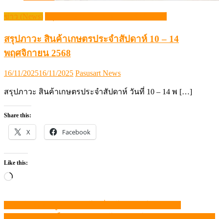
ข่าว (News)
สรุปภาวะสินค้าเกษตรประจำสัปดาห์
สรุปภาวะ สินค้าเกษตรประจำสัปดาห์ 10 – 14
พฤศจิกายน 2568
Posted
Author
16/11/2025
16/11/2025
Pasusart News
on
สรุปภาวะ สินค้าเกษตรประจำสัปดาห์ วันที่ 10 – 14 พ […]
Share this:
X
Facebook
Like this:
Loading…
“ASF ไม่ติดต่อสู่คน” ชาวโซเชี่ยลโปรดแชร์อย่างมีสติ
แนะแนว
“ไทย” ประกาศเป็นเขตเฝ้าระวังโรค ASF ในสุกร แล้ว 24 จังหวัด