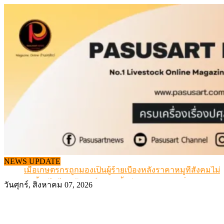
Skip
to
content
สกัดลักลอบนำเข้าเอ็นโคแช่แข็งกว่า 12.6 ตัน สมุทรสาคร
NEWS UPDATE
เมื่อเกษตรกรถูกมองเป็นผู้ร้ายเบื้องหลังราคาหมูที่สังคมไม่รู
สุดอั้น! ไข่ไก่หน้าฟาร์มปรับขึ้นอีก 6 บาท/แผง เริ่ม 7 ส.ค.69
วันศุกร์, สิงหาคม 07, 2026
ข้อมูลราคา สุกรมีชีวิตหน้าฟาร์ม พระที่ 6 สิงหาคม 2569
เดินหน้าดัน “ราคากลางโคเนื้อ” แก้ปัญหาราคาโคเนื้อตกต
สกัดลักลอบนำเข้าเอ็นโคแช่แข็งกว่า 12.6 ตัน สมุทรสาคร