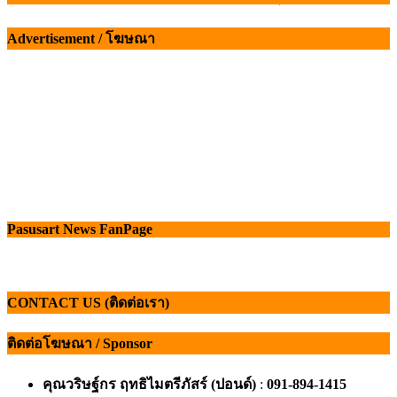
เรื่อง
Advertisement / โฆษณา
Pasusart News FanPage
CONTACT US (ติดต่อเรา)
ติดต่อโฆษณา / Sponsor
คุณวริษฐ์กร ฤทธิไมตรีภัสร์ (ปอนด์)
:
091-894-1415