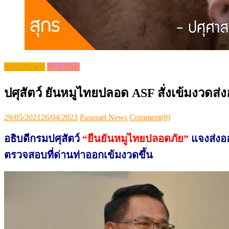
ข่าว (News)
สุกร (Pig)
ปศุสัตว์ ยันหมูไทยปลอด ASF สั่งเข้มงวดส
Posted
Author
29/05/2021
26/04/2023
Pasusart News
Comment(0)
on
อธิบดีกรมปศุสัตว์
“ยืนยันหมูไทยปลอดภัย”
แจงส่งอ
ตรวจสอบที่ด่านท่าออกเข้มงวดขึ้น