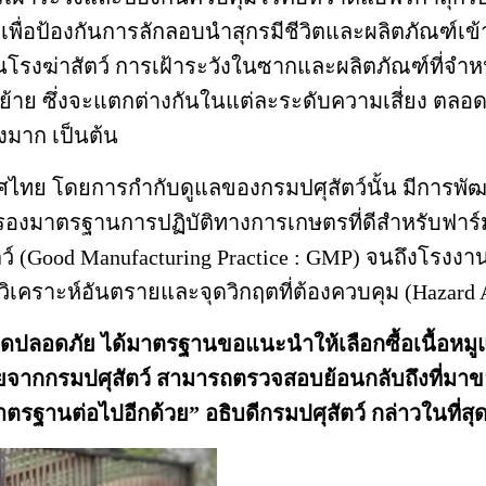
พื่อป้องกันการลักลอบนำสุกรมีชีวิตและผลิตภัณฑ์เข้
นโรงฆ่าสัตว์ การเฝ้าระวังในซากและผลิตภัณฑ์ที่จำ
ย ซึ่งจะแตกต่างกันในแต่ละระดับความเสี่ยง ตลอดจน
งมาก เป็นต้น
ศไทย โดยการกำกับดูแลของกรมปศุสัตว์นั้น มีการพั
รรับรองมาตรฐานการปฏิบัติทางการเกษตรที่ดีสำหรับฟาร์ม
สัตว์ (Good Manufacturing Practice : GMP) จนถึงโรงง
เคราะห์อันตรายและจุดวิกฤตที่ต้องควบคุม (Hazard An
ดปลอดภัย ได้มาตรฐานขอแนะนำให้เลือกซื้อเนื้อหมู
ากกรมปศุสัตว์ สามารถตรวจสอบย้อนกลับถึงที่มาของ
รฐานต่อไปอีกด้วย” อธิบดีกรมปศุสัตว์ กล่าวในที่สุ