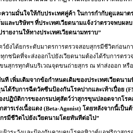
น และความมั่นใจให้กับประเทศคู่ค้า ในการกำกับดู
ฟาร์มและบริษัทฯ ที่ประเทศเวียดนามแจ้งว่าตรวจพบผ
สรุปรายงานให้ทางประเทศเวียดนามทราบ”
ัตว์ยังได้ยกระดับมาตรการตรวจสอบสุกรมีชีวิตก่อนการส
ุกชนิดที่จะส่งออกไปยังเวียดนามต้องได้รับการตรวจทาง
ขนสุกรทุกคันบริเวณจุดขนถ่ายสุกร ณ ท่าส่งออก หรือจ
นทันที เพิ่มเติมจากข้อกำหนดเดิมของประเทศเวียดนามที่
ุนได้รับการฉีดวัคซีนป้องกันโรคปากและเท้าเปื่อย 
องปฏิบัติการของกรมปศุสัตว์ว่าสุกรขุนปลอดจากโรคอ
ากสารเร่งเนื้อแดง (Beta-Agonist) โดยหลังจากนี้เป็น
กรมีชีวิตไปยังเวียดนามโดยทันทีต่อไป”
ารเฝ้าระวังและป้องกันควบคุมโรคอหิวาต์แอฟริกาสุกรอ