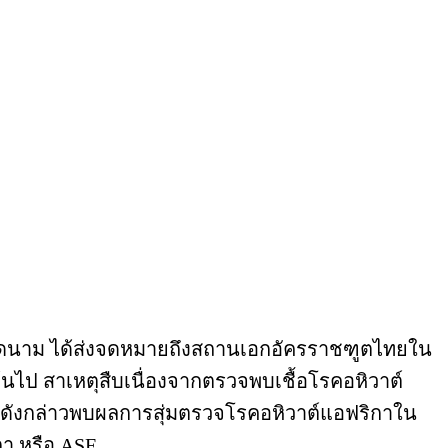
ยดนาม ได้ส่งจดหมายถึงสถานเอกอัครราชฑูตไทยใน
ต้นไป สาเหตุสืบเนื่องจากตรวจพบเชื้อโรคอหิวาต์
อตดังกล่าวพบผลการสุ่มตรวจโรคอหิวาต์แอฟริกาใน
กา หรือ ASF