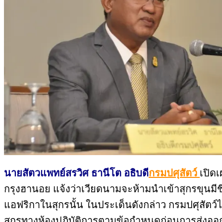
นายสัตวแพทย์สรวิศ ธานีโต อธิบดี
กรมปศุสัตว์
เปิด
กรุงฮานอย แจ้งว่าเวียดนามจะห้ามนำเข้าสุกรขุนมีชี
แอฟริกาในสุกรนั้น ในประเด็นดังกล่าว กรมปศุสัต
สุกรทางห้องปฏิบัติการตามข้อกำหนดก่อนการส่งออกไ