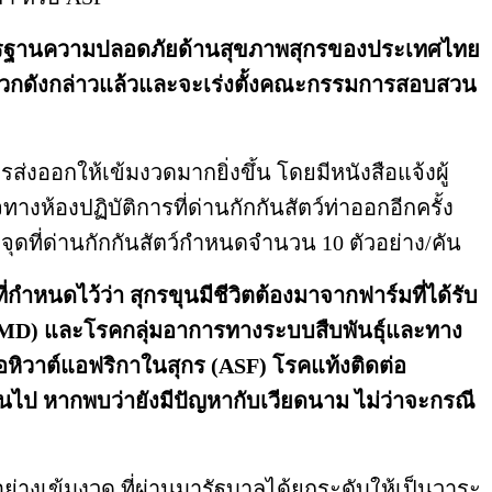
แลมาตรฐานความปลอดภัยด้านสุขภาพสุกรของประเทศไทย
ลบวกดังกล่าวแล้วและจะเร่งตั้งคณะกรรมการสอบสวน
่งออกให้เข้มงวดมากยิ่งขึ้น โดยมีหนังสือแจ้งผู้
ห้องปฏิบัติการที่ด่านกักกันสัตว์ท่าออกอีกครั้ง
ุดที่ด่านกักกันสัตว์กำหนดจำนวน 10 ตัวอย่าง/คัน
กำหนดไว้ว่า สุกรขุนมีชีวิตต้องมาจากฟาร์มที่ได้รับ
(FMD) และโรคกลุ่มอาการทางระบบสืบพันธุ์และทาง
หิวาต์แอฟริกาในสุกร (ASF) โรคแท้งติดต่อ
ต้นไป หากพบว่ายังมีปัญหากับเวียดนาม ไม่ว่าจะกรณี
ย่างเข้มงวด ที่ผ่านมารัฐบาลได้ยกระดับให้เป็นวาระ