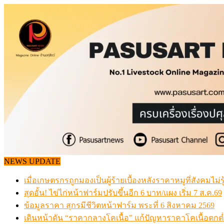
Skip
to
content
NEWS UPDATE
เมื่อเกษตรกรถูกมองเป็นผู้ร้ายเบื้องหลังราคาหมูที่สังคมไม่รู
สุดอั้น! ไข่ไก่หน้าฟาร์มปรับขึ้นอีก 6 บาท/แผง เริ่ม 7 ส.ค.69
ข้อมูลราคา สุกรมีชีวิตหน้าฟาร์ม พระที่ 6 สิงหาคม 2569
เดินหน้าดัน “ราคากลางโคเนื้อ” แก้ปัญหาราคาโคเนื้อตกต