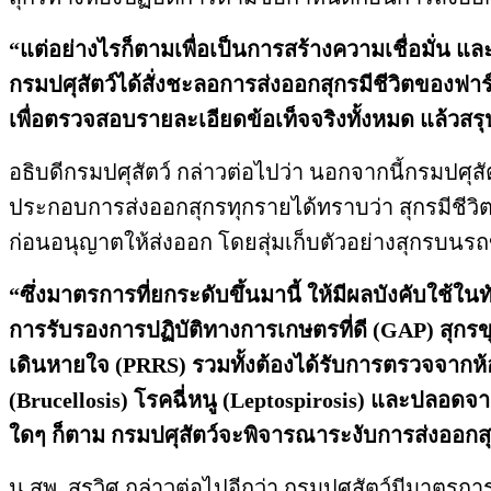
“แต่อย่างไรก็ตามเพื่อเป็นการสร้างความเชื่อมั่
กรมปศุสัตว์ได้สั่งชะลอการส่งออกสุกรมีชีวิตของ
เพื่อตรวจสอบรายละเอียดข้อเท็จจริงทั้งหมด แล้ว
อธิบดีกรมปศุสัตว์ กล่าวต่อไปว่า นอกจากนี้กรมปศุส
ประกอบการส่งออกสุกรทุกรายได้ทราบว่า สุกรมีชีวิตท
ก่อนอนุญาตให้ส่งออก โดยสุ่มเก็บตัวอย่างสุกรบนรถ
“ซึ่งมาตรการที่ยกระดับขึ้นมานี้ ให้มีผลบังคับใช้ใ
การรับรองการปฏิบัติทางการเกษตรที่ดี (
GAP) สุกรข
เดินหายใจ (PRRS) รวมทั้งต้องได้รับการตรวจจากห้
(Brucellosis) โรคฉี่หนู (Leptospirosis) และปลอดจ
ใดๆ ก็ตาม กรมปศุสัตว์จะพิจารณาระงับการส่งออกสุ
น.สพ. สรวิศ กล่าวต่อไปอีกว่า กรมปศุสัตว์มีมาตรก