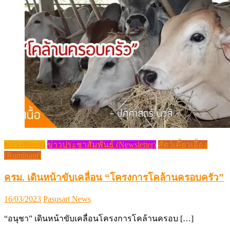
ข่าว (News)
ข่าวประชาสัมพันธ์ (Newsletter)
สัตว์เคี้ยวเอื้อง
(Ruminant)
ครม. เดินหน้าขับเคลื่อน “โครงการโคล้านครอบครัว”
Posted
Author
16/03/2023
Pasusart News
on
“อนุชา” เดินหน้าขับเคลื่อนโครงการโคล้านครอบ […]