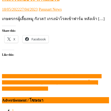
Posted
Author
18/05/2022
27/04/2023
Pasusart News
on
เกษตรกรผู้เลี้ยงหมู กังวล!! เกรงนำโรคเข้าฟาร์ม หลังเจ้า […]
Share this:
X
Facebook
Like this:
แย่แล้ว!! ข้อต่อห่วงโซ่การผลิต”อาหารสัตว์”กำลังจะขาดลง
แนะแนว
สมาคมสัตวแพทย์ควบคุมฟาร์มสุกรไทย แนะเลือกเนื้อหมู
เรื่อง
ปลอดภัย เน้น “ปศุสัตว์ OK”
Advertisement / โฆษณา
1