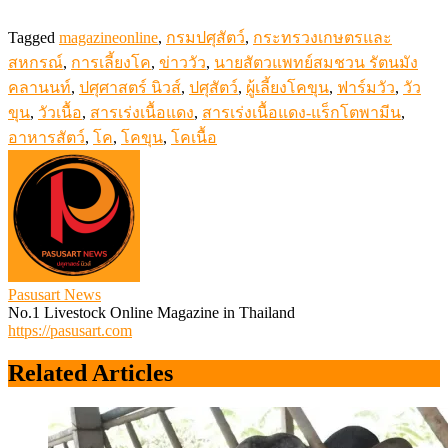
Tagged
magazineonline
,
กรมปศุสัตว์
,
กระทรวงเกษตรและ
สหกรณ์
,
การเลี้ยงโค
,
ข่าววัว
,
นายสัตวแพทย์สมชวน รัตนมัง
คลานนท์
,
ปศุศาสตร์ นิวส์
,
ปศุสัตว์
,
ผู้เลี้ยงโคขุน
,
ฟาร์มวัว
,
วัว
ขุน
,
วัวเนื้อ
,
สารเร่งเนื้อแดง
,
สารเร่งเนื้อแดง-แร็กโตพามีน
,
อาหารสัตว์
,
โค
,
โคขุน
,
โคเนื้อ
Pasusart News
No.1 Livestock Online Magazine in Thailand
https://pasusart.com
Related Articles