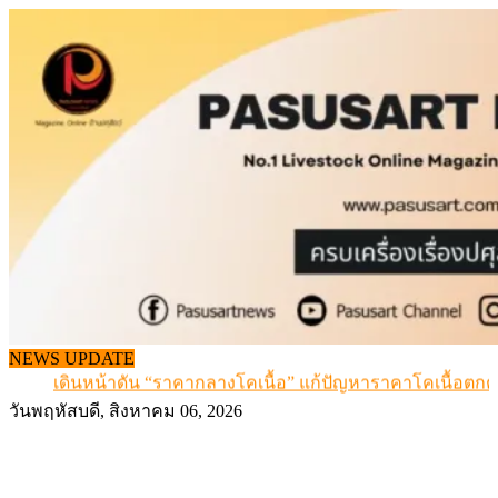
Skip
to
content
จากเครื่องดนตรีพื้นบ้านอีสาน สู่ “แคนมิลค์” แบรนด์นมโ
แท้
ข้อมูลราคา สุกรมีชีวิตหน้าฟาร์ม พระที่ 6 สิงหาคม 2569
NEWS UPDATE
เดินหน้าดัน “ราคากลางโคเนื้อ” แก้ปัญหาราคาโคเนื้อตกต
สกัดลักลอบนำเข้าเอ็นโคแช่แข็งกว่า 12.6 ตัน สมุทรสาคร
วันพฤหัสบดี, สิงหาคม 06, 2026
สกัดลักลอบนำเข้า เครื่องในไก่เถื่อน กว่า 25 ตัน!
จากเครื่องดนตรีพื้นบ้านอีสาน สู่ “แคนมิลค์” แบรนด์นมโ
แท้