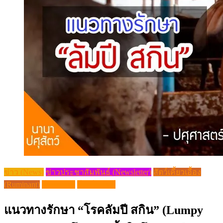
ข่าว (News)
ข่าวประชาสัมพันธ์ (Newsletter)
สัตว์เคี้ยวเอื้อง
(Ruminant)
โรคควาย
โรคในสัตว์
แนวทางรักษา “โรคลัมปี สกิน” (Lumpy