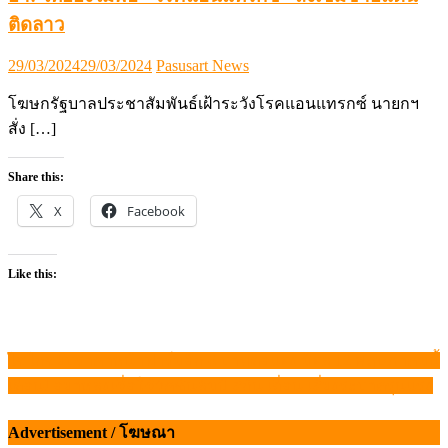
ติดลาว
Posted
Author
29/03/2024
29/03/2024
Pasusart News
on
โฆษกรัฐบาลประชาสัมพันธ์เฝ้าระวังโรคแอนแทรกซ์ นายกฯ
สั่ง […]
Share this:
X
Facebook
Like this:
ไข่ไก่ขยับราคาหน้าฟาร์มอีก 6 บาทต่อแผง มีผล 12 พฤษภาคมนี้
แนะแนว
เตือน! อย่าหลงเชื่อใช้วัคซีนลัมปี สกิน เถื่อน เสี่ยงระบาดรุนแรง
เรื่อง
Advertisement / โฆษณา