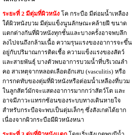
ระยะที่ 2 มีตุ่มที่ผิวหนัง
โค กระบือ มีต่อมน้ำเหลือง
ใต้ผิวหนังบวม มีตุ่มแข็งนูนลักษณะคล้ายฝี ขนาด
แตกต่างกันที่ผิวหนังทุกชั้นและบางครั้งอาจพบลึก
ลงไปจนถึงกล้ามเนื้อ ความรุนแรงของอาการจะขึ้น
อยู่กับปริมาณการติดเชื้อ ความแข็งแรงของสัตว์
และสายพันธุ์ บางตัวพบอาการบวมน้ำที่บริเวณลำ
คอ สาเหตุจากหลอดเลือดอักเสบ (vasculitis) หรือ
การกดทับของตุ่มที่ผิวหนังหรือต่อมน้ำเหลืองที่บวม
ในลูกสัตว์มักจะแสดงอาการมากกว่าสัตว์โต และ
อาจมีภาวะแทรกซ้อนของระบบทางเดินหายใจ
สำหรับกระบือจะพบเป็นตุ่มเล็กๆ ซึ่งสังเกตได้ยาก
เนื่องจากผิวกระบือมีผิวหนังหนา
ระยะที่ 3 ตุ่มที่ผิวหนังแตก
โดยเริ่มสังเกตพบมีน้ำ