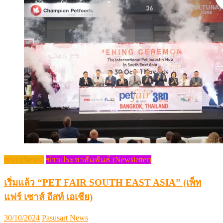
ข่าว (News)
ข่าวประชาสัมพันธ์ (Newsletter)
เริ่มแล้ว “PET FAIR SOUTH EAST ASIA” (เพ็ท
แฟร์ เซาส์ อีสท์ เอเชีย)
Posted
Author
30/10/2024
Pasusart News