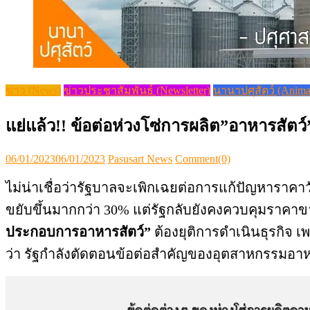
ข่าว (News)
ข่าวประชาสัมพันธ์ (Newsletter)
นานาปศุสัตว์ (Anima
แย่แล้ว!! ข้อต่อห่วงโซ่การผลิต”อาหารสัต
Posted
Author
06/01/2023
06/01/2023
Pasusart News
Comment(0)
on
ไม่น่าเชื่อว่ารัฐบาลจะเพิกเฉยต่อการแก้ปัญหาราคาว
ขยับขึ้นมากกว่า 30% แต่รัฐกลับยังคงควบคุมราคาขา
ประกอบการอาหารสัตว์”
ต้องยุติการดำเนินธุรกิจ เพร
ว่า รัฐกำลังตัดตอนข้อต่อสำคัญของอุตสาหกรรมอาห