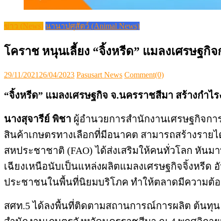
ข่าว (News)
นานาปศุสัตว์ (Animal News)
โคราช หนุนเลี้ยง “จิ้งหรีด” แมลงเศรษฐกิ
Posted
Author
29/11/2021
26/04/2023
Pasusart News
Comment(0)
on
“จิ้งหรีด
” แมลงเศรษฐกิจ จ.นครราชสีมา สร้างกำไร
นางสุจารีย์ พิชา
ผู้อำนวยการสำนักงานเศรษฐกิจการเ
สินค้าเกษตรทางเลือกที่มีอนาคต สามารถสร้างรายได
สหประชาชาติ (FAO) ได้ส่งเสริมให้คนทั่วโลก หันม
เฉียงเหนือนับเป็นแหล่งผลิตแมลงเศรษฐกิจจิ้งหรีด
ประชาชนในพื้นที่นิยมบริโภค ทำให้ตลาดมีความต้
สศท.5 ได้ลงพื้นที่ติดตามสถานการณ์การผลิต ต้นทุน