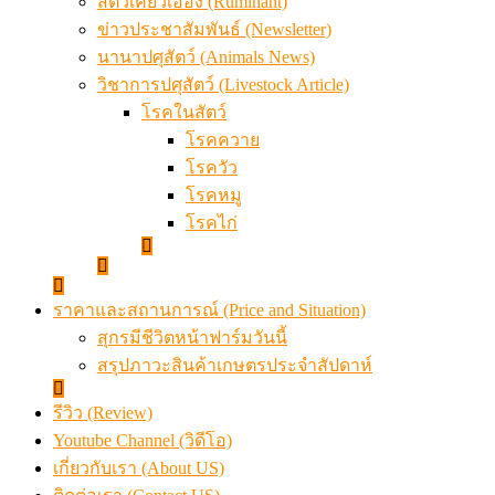
สัตว์เคี้ยวเอื้อง (Ruminant)
ข่าวประชาสัมพันธ์ (Newsletter)
นานาปศุสัตว์ (Animals News)
วิชาการปศุสัตว์ (Livestock Article)
โรคในสัตว์
โรคควาย
โรควัว
โรคหมู
โรคไก่
ราคาและสถานการณ์ (Price and Situation)
สุกรมีชีวิตหน้าฟาร์มวันนี้
สรุปภาวะสินค้าเกษตรประจำสัปดาห์
รีวิว (Review)
Youtube Channel (วิดีโอ)
เกี่ยวกับเรา (About US)