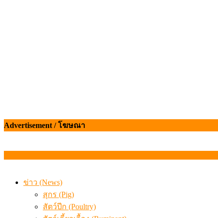
เมื่อเกษตรกรถูกมองเป็นผู้ร้ายเบื้องหลังราคาหมูที่สังคมไม่รู
Advertisement / โฆษณา
ข่าว (News)
สุกร (Pig)
สัตว์ปีก (Poultry)