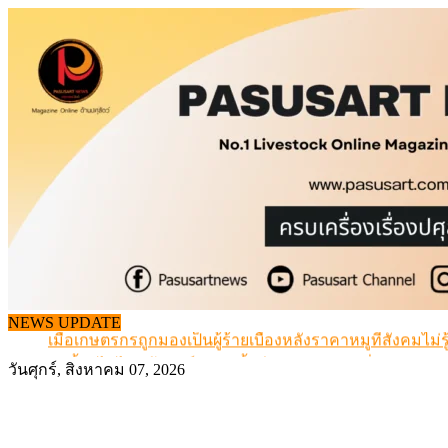
Skip
to
content
สกัดลักลอบนำเข้าเอ็นโคแช่แข็งกว่า 12.6 ตัน สมุทรสาคร
NEWS UPDATE
เมื่อเกษตรกรถูกมองเป็นผู้ร้ายเบื้องหลังราคาหมูที่สังคมไม่รู
สุดอั้น! ไข่ไก่หน้าฟาร์มปรับขึ้นอีก 6 บาท/แผง เริ่ม 7 ส.ค.69
วันศุกร์, สิงหาคม 07, 2026
ข้อมูลราคา สุกรมีชีวิตหน้าฟาร์ม พระที่ 6 สิงหาคม 2569
เดินหน้าดัน “ราคากลางโคเนื้อ” แก้ปัญหาราคาโคเนื้อตกต
สกัดลักลอบนำเข้าเอ็นโคแช่แข็งกว่า 12.6 ตัน สมุทรสาคร