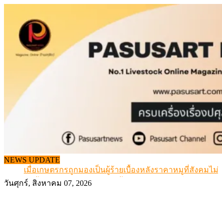
Skip
to
content
สกัดลักลอบนำเข้าเอ็นโคแช่แข็งกว่า 12.6 ตัน สมุทรสาคร
NEWS UPDATE
เมื่อเกษตรกรถูกมองเป็นผู้ร้ายเบื้องหลังราคาหมูที่สังคมไม่รู
สุดอั้น! ไข่ไก่หน้าฟาร์มปรับขึ้นอีก 6 บาท/แผง เริ่ม 7 ส.ค.69
วันศุกร์, สิงหาคม 07, 2026
ข้อมูลราคา สุกรมีชีวิตหน้าฟาร์ม พระที่ 6 สิงหาคม 2569
เดินหน้าดัน “ราคากลางโคเนื้อ” แก้ปัญหาราคาโคเนื้อตกต
สกัดลักลอบนำเข้าเอ็นโคแช่แข็งกว่า 12.6 ตัน สมุทรสาคร