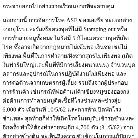
กระจายออกไปอย่างรวดเร็วจนยากที่จะควบคุม
นอกจากนี้​ การจัดการโรค ASF ของเอเชีย​ จะแตกต่าง
จากยุโรปและรัสเซียตรงจุดที่ไม่มี​ Stamping​ out หรือ
การทำลายหมูทั้งหมดในรัศมี 5​ กิโลเมตรจากจุดที่เกิด
โรค​ ซึ่งอาจเกิดจากกฎหมายไม่เข้ม​พอ เงินชดเชยไม่
เพียงพอ​ พื้นที่ในการทำลาย/ฝังซากสุกรไม่เพียงพอ (เกิด
ในฟาร์มใหญ่และพื้นที่ที่มีการเลี้ยงหนาแน่น)​ จำนวนบุค
คลากรและอุปกรณ์ในการปฏิบัติงานไม่เพียงพอ และ
การต่อต้านจากเกษตรกรผู้เลี้ยง​ รวมถึงจากผู้ประกอบ
การร้านค้า เช่นกรณีที่พ่อค้าแม่ค้าเขียงหมูของฮ่องกง
ต่อต้านการทำลายหมูติดเชื้อที่โรงชำแหละ​ช่างสุ่ย
6,000 ตัว​ เมื่อวันที่​ 10/5/62​ และการห้ามปิดพักโรง
ชำแหละ​ สุดท้ายก็ทำให้เกิดโรคในหมูรับเข้ารอชำแหละ
อีกครั้ง​ ทำให้ต้องทำลายหมูอีก 4,700 ตัว (31/5/62) จาก
ตัวอย่างข้างต้น​ จะเห็นถึงความซับซ้อนในการแก้ปัญหา​