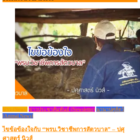
ข่าว (News)
ข่าวประชาสัมพันธ์ (Newsletter)
นานาปศุสัตว์
(Animal News)
ไขข้อข้องใจกับ “พรบ.วิชาชีพการสัตวบาล” – ปศุ
ศาสตร์ นิวส์