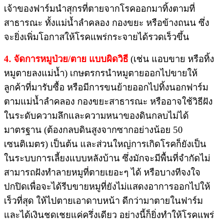
เจ้าของฟาร์มนำสุกรที่ตายจากโรคออกมาทิ้งตามที่
สาธารณะ​ ทั้งแม่น้ำลำคลอง​ กองขยะ​ หรือข้างถนน​ ซึ่ง
จะยิ่งเพิ่มโอกาสให้โรคแพร่กระจายได้รวดเร็วขึ้น
4. จัดการหมูป่วย/ตาย​ แบบผิดวิธี
(เช่น​ แอบขาย​ หรือทิ้ง
หมูตายลงแม่น้ำ)​ เกษตรกรนำหมูตายออกไปขายให้
ลูกค้าที่มารับซื้อ​ หรือมีการขนย้ายออกไปทิ้งนอกฟาร์ม​
ตามแม่น้ำลำคลอง​ กองขยะ​สาธารณะ​ หรืออาจใช้วิธีฝัง
ในระดับความลึกและความหนาของดินกลบไม่ได้
มาตรฐาน​ (ต้องกลบดินสูงจากซากอย่างน้อย 50
เซนติเมตร)​ เป็นต้น​ และส่วนใหญ่การเกิดโรคก็ยังเป็น
ในระบบการเลี้ยงแบบหลังบ้าน​ ซึ่งมักจะมีพื้นที่จำกัดไม่
สามารถฝังทำลายหมูที่ตายเยอะๆ ได้​ หรือบางทีจงใจ
ปกปิด​เพื่อจะได้รีบขายหมูที่ยังไม่แสดงอาการออกไปให้
เร็วที่สุด​ ให้ไปตายเอาดาบหน้า​ ดีกว่ามาตายในฟาร์ม
และได้เงินชดเชยแค่ครึ่งเดียว​ อย่างนี้ก็ยิ่งทำให้โรคแพร่