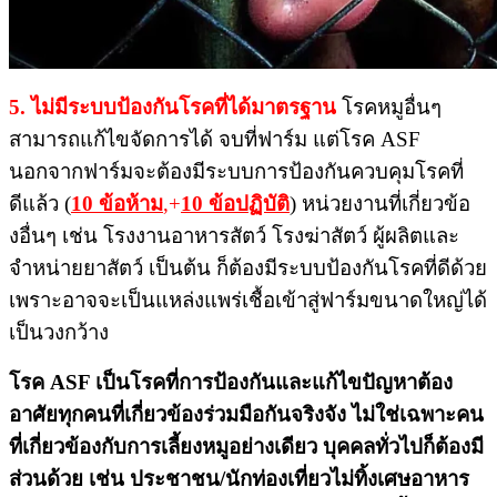
5.​ ไม่มีระบบป้องกันโรคที่ได้มาตรฐาน
โรคหมูอื่นๆ
สามารถแก้ไขจัดการได้ จบที่ฟาร์ม​ แต่โรค ASF​
นอกจากฟาร์มจะต้องมีระบบการป้องกัน​ควบคุม​โรคที่
ดีแล้ว​ (
10 ข้อห้าม
,+
10 ข้อปฏิบัติ
) หน่วยงานที่เกี่ยวข้อ
งอื่นๆ เช่น​ โรงงานอาหาร​สัตว์ โรงฆ่าสัตว์​ ผู้ผลิตและ
จำหน่ายยาสัตว์​ เป็นต้น​ ก็ต้องมีระบบป้องกันโรคที่ดีด้วย​
เพราะอาจจะเป็นแหล่งแพร่เชื้อเข้าสู่ฟาร์มขนาดใหญ่ได้
เป็นวงกว้าง​
โรค ASF เป็นโรคที่การป้องกันและแก้ไขปัญหาต้อง
อาศัยทุกคนที่เกี่ยวข้องร่วมมือกันจริงจัง​ ไม่ใช่เฉพาะคน
ที่เกี่ยวข้องกับการเลี้ยงหมูอย่างเดียว บุคคลทั่วไปก็ต้องมี
ส่วนด้วย​ เช่น ประชาชน/นักท่องเที่ยวไม่ทิ้งเศษอาหาร