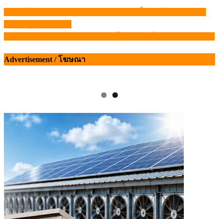
คอนเฟิร์ม!!! เกาหลีเหนือประกาศ ASF ครั้งแรก ใกล้ชายแดน
แนะแนว
จีน – ปศุศาสตร์ นิวส์
เรื่อง
โฮจิมินห์พบการระบาดของ ASF เป็นจังหวัดที่ 55 จาก 63 จังหวัด
Advertisement / โฆษณา