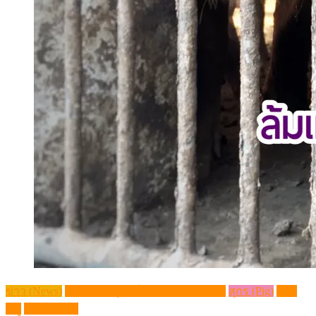
ข่าว (News)
วิชาการปศุสัตว์ (Livestock Article)
สุกร (Pig)
โรค
หมู
โรคในสัตว์