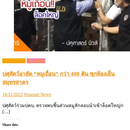
ข่าว (News)
สุกร (Pig)
ปศุสัตว์อายัด “หมูเถื่อน” กว่า 400 ตัน ซุกห้องเย็น
สมุทรสาคร
Posted
Author
16/11/2022
Pasusart News
on
ปศุสัตว์ร่วมปคบ. ตรวจพบชิ้นส่วนหมูลักลอบนำเข้าล็อตใหญ่ก
[…]
Share this: