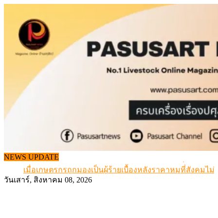
Skip
to
content
สกัดลักลอบนำเข้าเอ็นโคแช่แข็งกว่า 12.6 ตัน สมุทรสาคร
NEWS UPDATE
เมื่อเกษตรกรถูกมองเป็นผู้ร้ายเบื้องหลังราคาหมูที่สังคมไม่รู
สุดอั้น! ไข่ไก่หน้าฟาร์มปรับขึ้นอีก 6 บาท/แผง เริ่ม 7 ส.ค.69
วันเสาร์, สิงหาคม 08, 2026
ข้อมูลราคา สุกรมีชีวิตหน้าฟาร์ม พระที่ 6 สิงหาคม 2569
เดินหน้าดัน “ราคากลางโคเนื้อ” แก้ปัญหาราคาโคเนื้อตกต
สกัดลักลอบนำเข้าเอ็นโคแช่แข็งกว่า 12.6 ตัน สมุทรสาคร