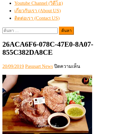
Youtube Channel (วิดีโอ)
เกี่ยวกับเรา (About US)
ติดต่อเรา (Contact US)
ค้นหา
สำหรับ:
26ACA6F6-078C-47E0-8A07-
855C382DA8CE
Posted
Author
บน
20/09/2019
Pasusart News
ปิดความเห็น
on
26ACA6F6-
078C-
47E0-
8A07-
855C382DA8CE