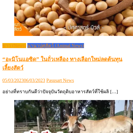
ข่าว (News)
นานาปศุสัตว์ (Animal News)
“อะมิโนแอซิด” ในถั่วเหลือง ทางเลือกใหม่ลดต้นทุน
เลี้ยงสัตว์
Posted
Author
05/03/2023
06/03/2023
Pasusart News
on
อย่างที่ทราบกันดีว่าปัจจุบันวัตถุดิบอาหารสัตว์ที่ใช้ผลิ […]