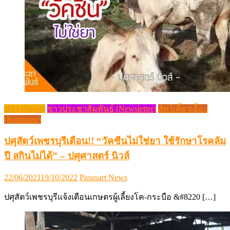
ข่าว (News)
ข่าวประชาสัมพันธ์ (Newsletter)
สัตว์เคี้ยวเอื้อง
(Ruminant)
ปศุสัตว์เพชรบุรีเตือน!! “วัคซีนไม่ใช่ยา ใช้รักษาโรคลัม
ปี สกินไม่ได้” – ปศุศาสตร์ นิวส์
Posted
Author
22/06/2021
19/10/2022
Pasusart News
on
ปศุสัตว์เพชรบุรีแจ้งเตือนเกษตรผู้เลี้ยงโค-กระบือ &#8220 […]