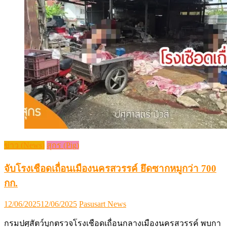
ข่าว (News)
สุกร (Pig)
จับโรงเชือดเถื่อนเมืองนครสวรรค์ ยึดซากหมูกว่า 700
กก.
Posted
Author
12/06/2025
12/06/2025
Pasusart News
on
กรมปศุสัตว์บุกตรวจโรงเชือดเถื่อนกลางเมืองนครสวรรค์ พบกา