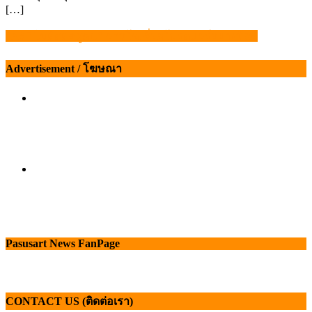
[…]
“ASF ไม่ติดต่อสู่คน” ชาวโซเชี่ยลโปรดแชร์อย่างมีสติ
แนะแนว
เรื่อง
Advertisement / โฆษณา
Pasusart News FanPage
CONTACT US (ติดต่อเรา)