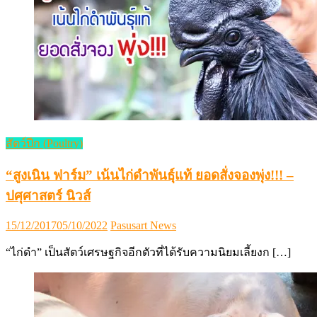
สัตว์ปีก (Poultry)
“สูงเนิน ฟาร์ม” เน้นไก่ดำพันธุ์แท้ ยอดสั่งจองพุ่ง!!! –
ปศุศาสตร์ นิวส์
Posted
Author
15/12/2017
05/10/2022
Pasusart News
on
“ไก่ดำ” เป็นสัตว์เศรษฐกิจอีกตัวที่ได้รับความนิยมเลี้ยงก […]