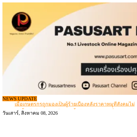
Skip
to
content
สกัดลักลอบนำเข้าเอ็นโคแช่แข็งกว่า 12.6 ตัน สมุทรสาคร
NEWS UPDATE
เมื่อเกษตรกรถูกมองเป็นผู้ร้ายเบื้องหลังราคาหมูที่สังคมไม่รู
สุดอั้น! ไข่ไก่หน้าฟาร์มปรับขึ้นอีก 6 บาท/แผง เริ่ม 7 ส.ค.69
วันเสาร์, สิงหาคม 08, 2026
ข้อมูลราคา สุกรมีชีวิตหน้าฟาร์ม พระที่ 6 สิงหาคม 2569
เดินหน้าดัน “ราคากลางโคเนื้อ” แก้ปัญหาราคาโคเนื้อตกต
สกัดลักลอบนำเข้าเอ็นโคแช่แข็งกว่า 12.6 ตัน สมุทรสาคร