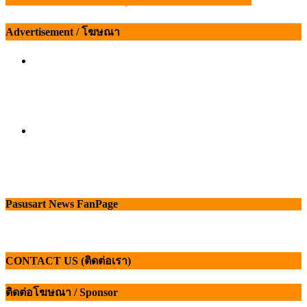
แนะแนว
เรื่อง
Advertisement / โฆษณา
Pasusart News FanPage
CONTACT US (ติดต่อเรา)
ติดต่อโฆษณา / Sponsor