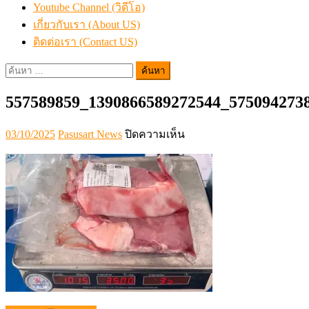
Youtube Channel (วิดีโอ)
เกี่ยวกับเรา (About US)
ติดต่อเรา (Contact US)
ค้นหา
สำหรับ:
557589859_1390866589272544_575094273
Posted
Author
บน
03/10/2025
Pasusart News
ปิดความเห็น
on
557589859_139086658927