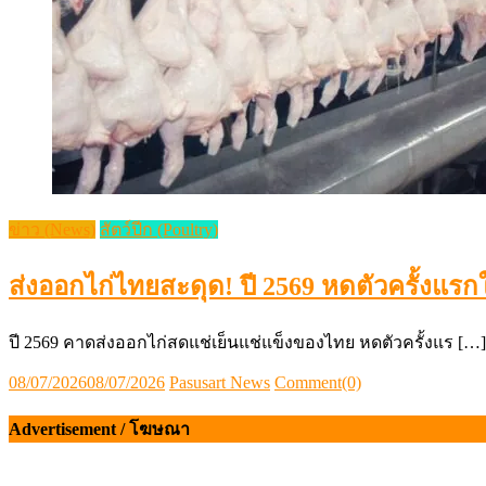
ข่าว (News)
สัตว์ปีก (Poultry)
ส่งออกไก่ไทยสะดุด! ปี 2569 หดตัวครั้งแรก
ปี 2569 คาดส่งออกไก่สดแช่เย็นแช่แข็งของไทย หดตัวครั้งแร […]
Posted
Author
08/07/2026
08/07/2026
Pasusart News
Comment(0)
on
Advertisement / โฆษณา