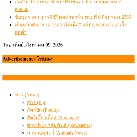
สุดอั้น! ไข่ไก่หน้าฟาร์มปรับขึ้นอีก 6 บาท/แผง เริ่ม 7
ส.ค.69
ข้อมูลราคา สุกรมีชีวิตหน้าฟาร์ม พระที่ 6 สิงหาคม 2569
เดินหน้าดัน “ราคากลางโคเนื้อ” แก้ปัญหาราคาโคเนื้อ
ตกต่ำ
วันอาทิตย์, สิงหาคม 09, 2026
Advertisement / โฆษณา
ข่าว (News)
สุกร (Pig)
สัตว์ปีก (Poultry)
สัตว์เคี้ยวเอื้อง (Ruminant)
ข่าวประชาสัมพันธ์ (Newsletter)
นานาปศุสัตว์ (Animals News)