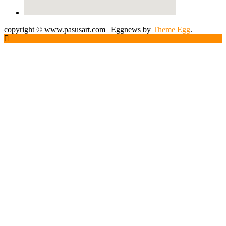
copyright © www.pasusart.com
|
Eggnews by
Theme Egg
.