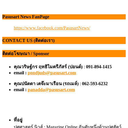
Pasusart News FanPage
https://www.facebook.com/PasusartNews/
CONTACT US (ติดต่อเรา)
ติดต่อโฆษณา / Sponsor
คุณวริษฐ์กร ฤทธิไมตรีภัสร์ (ปอนด์)
:
091-894-1415
email :
pondjuds@pasusart.com
คุณปนัดดา เตจ๊ะมาเรือน
(รถเมล์)
:
062-593-6232
email :
panadda@pasusart.com
ที่อยู่
ปศุศาสตร์ นิวส์ : Magazine Online อันดับหนึ่งด้านปศุสัตว์