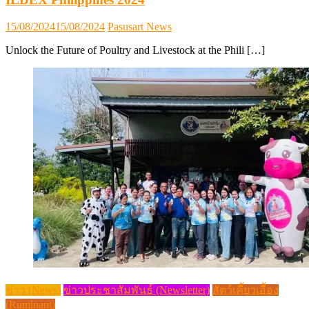
Posted
Author
15/08/2024
15/08/2024
Pasusart News
on
Unlock the Future of Poultry and Livestock at the Phili […]
ข่าว (News)
ข่าวประชาสัมพันธ์ (Newsletter)
สัตว์เคี้ยวเอื้อง
(Ruminant)