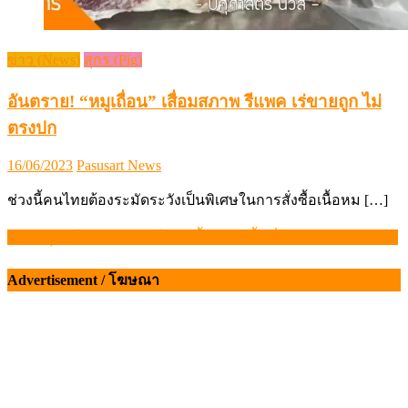
ข่าว (News)
สุกร (Pig)
อันตราย! “หมูเถื่อน” เสื่อมสภาพ รีแพค เร่ขายถูก ไม่
ตรงปก
Posted
Author
16/06/2023
Pasusart News
on
ช่วงนี้คนไทยต้องระมัดระวังเป็นพิเศษในการสั่งซื้อเนื้อหม […]
กรมปศุสัตว์ ติดตามงานโคนมทั้งระบบ พื้นที่ตะวันออก-อีสานใต้
แนะแนว
เรื่อง
Advertisement / โฆษณา