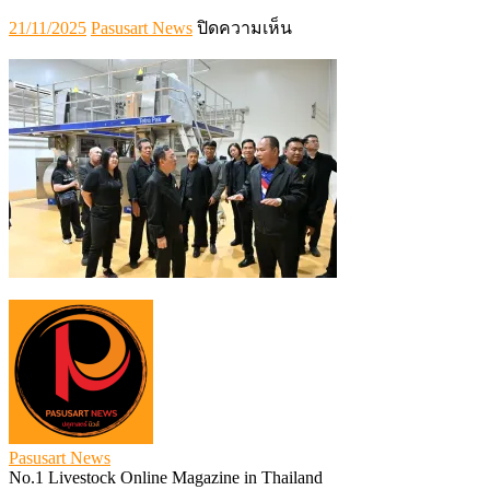
Posted
Author
บน
21/11/2025
Pasusart News
ปิดความเห็น
on
621233
Pasusart News
No.1 Livestock Online Magazine in Thailand