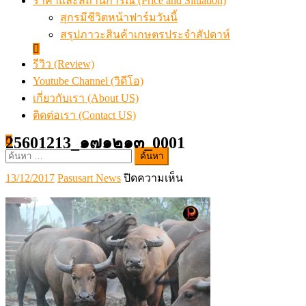
ราคาและสถานการณ์ (Price and Situation)
สุกรมีชีวิตหน้าฟาร์มวันนี้
สรุปภาวะสินค้าเกษตรประจำสัปดาห์
รีวิว (Review)
Youtube Channel (วิดีโอ)
เกี่ยวกับเรา (About US)
ติดต่อเรา (Contact US)
25601213_๑๗๑๒๑๓_0001
ค้นหา
สำหรับ:
Posted
Author
บน
13/12/2017
Pasusart News
ปิดความเห็น
on
25601213_๑๗๑๒๑๓_0001