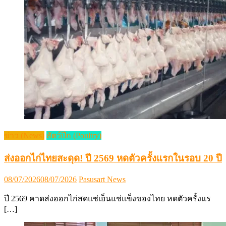
ข่าว (News)
สัตว์ปีก (Poultry)
ส่งออกไก่ไทยสะดุด! ปี 2569 หดตัวครั้งแรกในรอบ 20 ปี
Posted
Author
08/07/2026
08/07/2026
Pasusart News
on
ปี 2569 คาดส่งออกไก่สดแช่เย็นแช่แข็งของไทย หดตัวครั้งแร
[…]