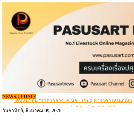
Skip
to
content
NEWS UPDATE
เดินหน้าดัน “ราคากลางโคเนื้อ” แก้ปัญหาราคาโคเนื้อตกต
สรุปภาวะ สินค้าเกษตรประจำสัปดาห์ วันที่ 3 – 7 สิงหาคม 
วันอาทิตย์, สิงหาคม 09, 2026
เมื่อเกษตรกรถูกมองเป็นผู้ร้ายเบื้องหลังราคาหมูที่สังคมไม่รู
สุดอั้น! ไข่ไก่หน้าฟาร์มปรับขึ้นอีก 6 บาท/แผง เริ่ม 7 ส.ค.69
ข้อมูลราคา สุกรมีชีวิตหน้าฟาร์ม พระที่ 6 สิงหาคม 2569