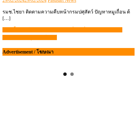
29/02/2024
29/02/2024
Pasusart News
on
รมช.ไชยา ติดตามความคืบหน้ากรมปศุสัตว์ ปัญหาหมูเถื่อน ต้
[…]
การเลี้ยงสัตว์แบบปลอดสาร อีกหนึ่งวิธีที่เกษตรกรไทยควร
แนะแนว
ตระหนัก – ปศุศาสตร์ นิวส์
เรื่อง
Advertisement / โฆษณา