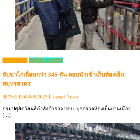
ข่าว (News)
สัตว์ปีก (Poultry)
จับขาไก่เถื่อนกว่า 346 ตัน ลอบนำเข้าเก็บห้องเย็น
สมุทรสาคร
Posted
Author
08/06/2025
08/06/2025
Pasusart News
on
กรมปศุสัตว์สนธิกำลังตำรวจ ปคบ. บุกตรวจห้องเย็นย่านเมือง
[…]