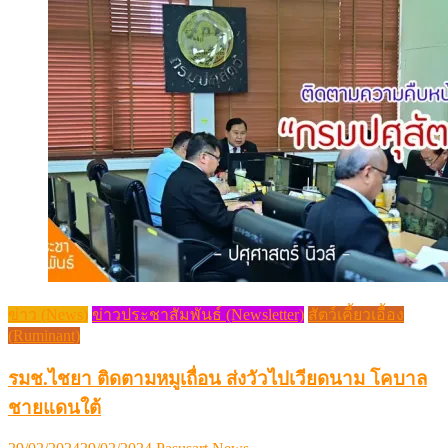
ข่าว (News)
ข่าวประชาสัมพันธ์ (Newsletter)
สัตว์เคี้ยวเอื้อง
(Ruminant)
รมช.ไชยา ติดตามหมูเถื่อน ส่งวัวไปเวียดนาม โคบาล
ชายแดนใต้
Posted
Author