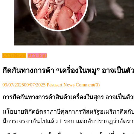
ข่าว (News)
สุกร (Pig)
กีดกันทางการค้า “เครื่องในหมู” อาจเป็น
Posted
Author
09/07/2025
09/07/2025
Pasusart News
Comment(0)
on
การกีดกันทางการค้าสินค้าเครื่องในสุกร อาจเป็นตั
นโยบายพิกัดอัตราภาษีศุลกากรที่สหรัฐอเมริกาคิดกับ
มีการเจรจากันไปแล้ว 1 รอบ แต่กลับปรากฏว่าอัตราดั