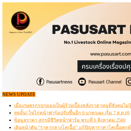
Skip
to
content
NEWS UPDATE
เมื่อเกษตรกรถูกมองเป็นผู้ร้ายเบื้องหลังราคาหมูที่สังคมไม่รู
สุดอั้น! ไข่ไก่หน้าฟาร์มปรับขึ้นอีก 6 บาท/แผง เริ่ม 7 ส.ค.69
ข้อมูลราคา สุกรมีชีวิตหน้าฟาร์ม พระที่ 6 สิงหาคม 2569
เดินหน้าดัน “ราคากลางโคเนื้อ” แก้ปัญหาราคาโคเนื้อตกต