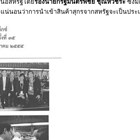
เสนอสหรัฐโดย
รองนายกรัฐมนตรีพิชัย ชุณหวัชระ
ซึ่งม
น่นอนว่าการนำเข้าสินค้าสุกรจากสหรัฐจะเป็นประเด็นท