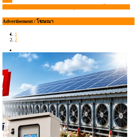
2568
เรื่อง
ฉก.พญานาคราช ยึดโคมีชีวิตเพศผู้ 19 ตัว ริมแม่น้ำเมย จ.ตาก
Advertisement / โฆษณา
1
2