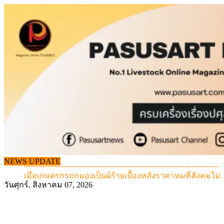
Skip
to
content
สกัดลักลอบนำเข้าเอ็นโคแช่แข็งกว่า 12.6 ตัน สมุทรสาคร
NEWS UPDATE
เมื่อเกษตรกรถูกมองเป็นผู้ร้ายเบื้องหลังราคาหมูที่สังคมไม่รู
สุดอั้น! ไข่ไก่หน้าฟาร์มปรับขึ้นอีก 6 บาท/แผง เริ่ม 7 ส.ค.69
วันศุกร์, สิงหาคม 07, 2026
ข้อมูลราคา สุกรมีชีวิตหน้าฟาร์ม พระที่ 6 สิงหาคม 2569
เดินหน้าดัน “ราคากลางโคเนื้อ” แก้ปัญหาราคาโคเนื้อตกต
สกัดลักลอบนำเข้าเอ็นโคแช่แข็งกว่า 12.6 ตัน สมุทรสาคร