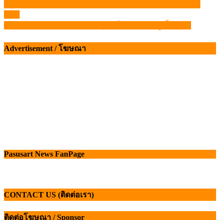
สรุปภาวะสินค้าเกษตรประจำสัปดาห์ วันที่ 18 – 22 สิงหาคม
แนะแนว
2568
เรื่อง
หนุนผลิตข้าวโพดหมักลดต้นทุน เพิ่มรายได้ให้ผู้เลี้ยงสัตว์
Advertisement / โฆษณา
Pasusart News FanPage
CONTACT US (ติดต่อเรา)
ติดต่อโฆษณา / Sponsor