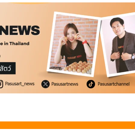
สดแท้
่ำ
สดแท้