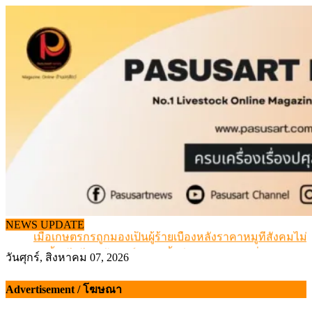
Skip
to
content
สกัดลักลอบนำเข้าเอ็นโคแช่แข็งกว่า 12.6 ตัน สมุทรสาคร
NEWS UPDATE
เมื่อเกษตรกรถูกมองเป็นผู้ร้ายเบื้องหลังราคาหมูที่สังคมไม่รู
สุดอั้น! ไข่ไก่หน้าฟาร์มปรับขึ้นอีก 6 บาท/แผง เริ่ม 7 ส.ค.69
วันศุกร์, สิงหาคม 07, 2026
ข้อมูลราคา สุกรมีชีวิตหน้าฟาร์ม พระที่ 6 สิงหาคม 2569
เดินหน้าดัน “ราคากลางโคเนื้อ” แก้ปัญหาราคาโคเนื้อตกต
Advertisement / โฆษณา
สกัดลักลอบนำเข้าเอ็นโคแช่แข็งกว่า 12.6 ตัน สมุทรสาคร