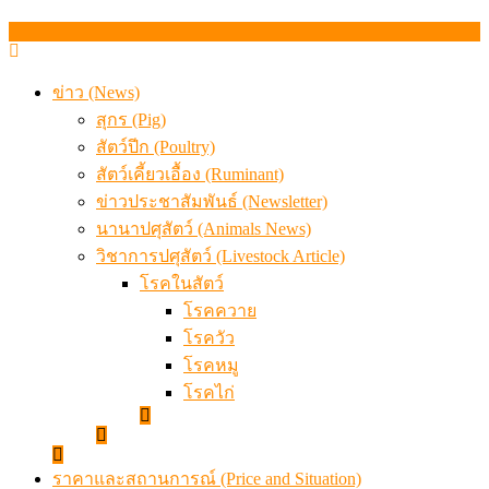
เมื่อเกษตรกรถูกมองเป็นผู้ร้ายเบื้องหลังราคาหมูที่สังคมไม่รู
ข่าว (News)
สุกร (Pig)
สัตว์ปีก (Poultry)
สัตว์เคี้ยวเอื้อง (Ruminant)
ข่าวประชาสัมพันธ์ (Newsletter)
นานาปศุสัตว์ (Animals News)
วิชาการปศุสัตว์ (Livestock Article)
โรคในสัตว์
โรคควาย
โรควัว
โรคหมู
โรคไก่
ราคาและสถานการณ์ (Price and Situation)