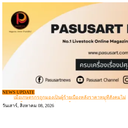
Skip
to
content
สกัดลักลอบนำเข้าเอ็นโคแช่แข็งกว่า 12.6 ตัน สมุทรสาคร
NEWS UPDATE
เมื่อเกษตรกรถูกมองเป็นผู้ร้ายเบื้องหลังราคาหมูที่สังคมไม่รู
สุดอั้น! ไข่ไก่หน้าฟาร์มปรับขึ้นอีก 6 บาท/แผง เริ่ม 7 ส.ค.69
วันเสาร์, สิงหาคม 08, 2026
ข้อมูลราคา สุกรมีชีวิตหน้าฟาร์ม พระที่ 6 สิงหาคม 2569
เดินหน้าดัน “ราคากลางโคเนื้อ” แก้ปัญหาราคาโคเนื้อตกต
สกัดลักลอบนำเข้าเอ็นโคแช่แข็งกว่า 12.6 ตัน สมุทรสาคร