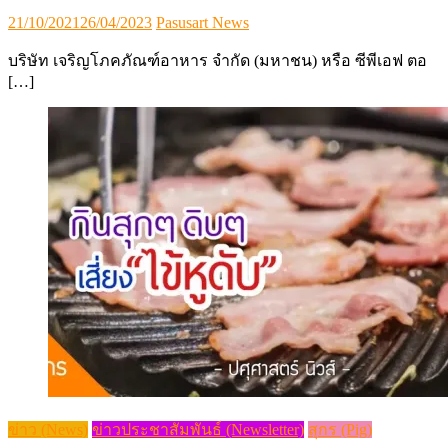
Posted
Author
21/10/2021
26/04/2023
Pasusart News
on
บริษัท เจริญโภคภัณฑ์อาหาร จำกัด (มหาชน) หรือ ซีพีเอฟ ตอ
[…]
ข่าว (News)
ข่าวประชาสัมพันธ์ (Newsletter)
สุกร (Pig)