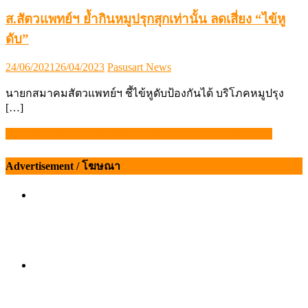
ส.สัตวแพทย์ฯ ย้ำกินหมูปรุกสุกเท่านั้น ลดเสี่ยง “ไข้หู
ดับ”
Posted
Author
24/06/2021
26/04/2023
Pasusart News
on
นายกสมาคมสัตวแพทย์ฯ ชี้ไข้หูดับป้องกันได้ บริโภคหมูปรุง
[…]
ความคืบหน้า พรบ.วิชาชีพการสัตวบาล-สภาการสัตวบาล
แนะแนว
เรื่อง
Advertisement / โฆษณา