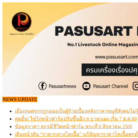
Skip
to
content
NEWS UPDATE
เมื่อเกษตรกรถูกมองเป็นผู้ร้ายเบื้องหลังราคาหมูที่สังคมไม่รู
สุดอั้น! ไข่ไก่หน้าฟาร์มปรับขึ้นอีก 6 บาท/แผง เริ่ม 7 ส.ค.69
ข้อมูลราคา สุกรมีชีวิตหน้าฟาร์ม พระที่ 6 สิงหาคม 2569
เดินหน้าดัน “ราคากลางโคเนื้อ” แก้ปัญหาราคาโคเนื้อตกต