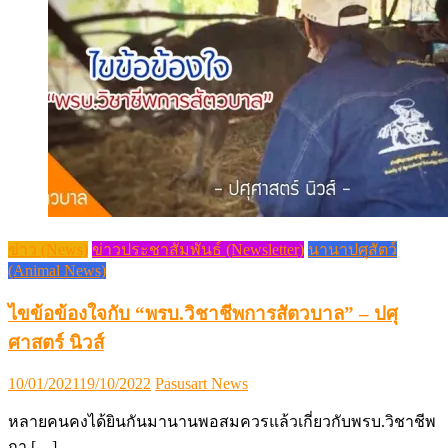
ข่าว (News)
ข่าวประชาสัมพันธ์ (Newsletter)
นานาปศุสัตว์
(Animal News)
ไขข้อข้องใจกับ “พรบ.วิชาชีพการสัตวบาล” – ปศุ
ศาสตร์ นิวส์
Posted
Author
10/01/2021
19/10/2022
Pasusart News
on
หลายคนคงได้ยินกันมานานพอสมควรแล้วเกี่ยวกับพรบ.วิชาชีพ
กา […]