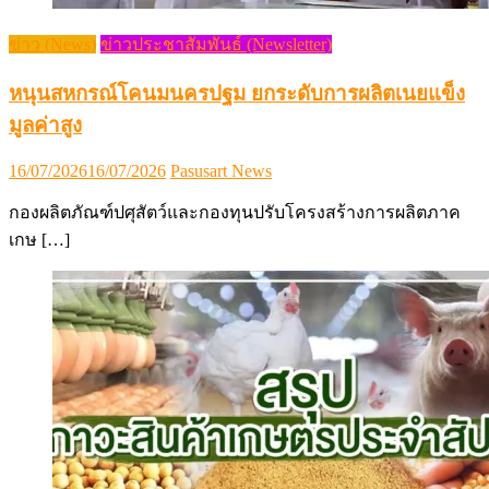
ข่าว (News)
ข่าวประชาสัมพันธ์ (Newsletter)
หนุนสหกรณ์โคนมนครปฐม ยกระดับการผลิตเนยแข็ง
มูลค่าสูง
Posted
Author
16/07/2026
16/07/2026
Pasusart News
on
กองผลิตภัณฑ์ปศุสัตว์และกองทุนปรับโครงสร้างการผลิตภาค
เกษ […]