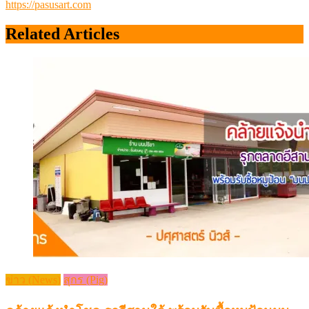
https://pasusart.com
Related Articles
ข่าว (News)
สุกร (Pig)