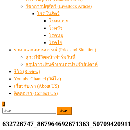
วิชาการปศุสัตว์ (Livestock Article)
โรคในสัตว์
โรคควาย
โรควัว
โรคหมู
โรคไก่
ราคาและสถานการณ์ (Price and Situation)
สุกรมีชีวิตหน้าฟาร์มวันนี้
สรุปภาวะสินค้าเกษตรประจำสัปดาห์
รีวิว (Review)
Youtube Channel (วิดีโอ)
เกี่ยวกับเรา (About US)
ติดต่อเรา (Contact US)
ค้นหา
สำหรับ:
632726747_867964692671363_5070942091