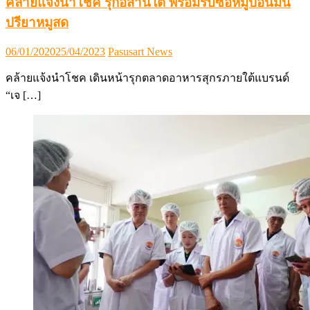
คล้ายแจ้งนำโชค รุกอีสานใต้ พร้อมรับซื้อหมูป้อนมน
ปรียาหมูสด
Posted
Author
06/01/2020
25/04/2023
Pasusart News
on
คล้ายแจ้งนำโชค เดินหน้ารุกตลาดอาหารสุกรภายใต้แบรนด์
“เจ […]