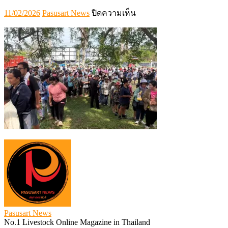
Posted
Author
บน
11/02/2026
Pasusart News
ปิดความเห็น
on
632726747_867964692671
Pasusart News
No.1 Livestock Online Magazine in Thailand