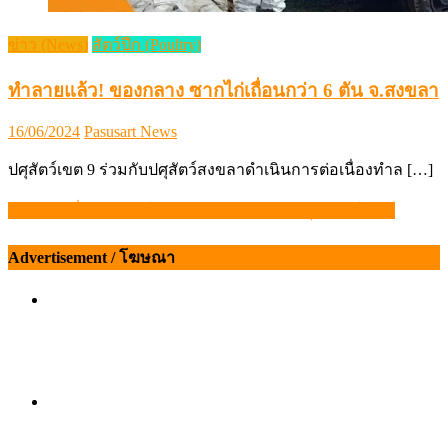
ข่าว (News)
สัตว์ปีก (Poultry)
ทำลายแล้ว! ของกลาง ซากไก่เถื่อนกว่า 6 ตัน จ.สงขลา
Posted
Author
16/06/2024
Pasusart News
on
ปศุสัตว์เขต 9 ร่วมกับปศุสัตว์สงขลาดำเนินการต่อเนื่องทำล […]
ช่วงเวลาที่เหมาะสมในการผสมเทียมวัว – ปศุศาสตร์ นิวส์
แนะแนว
เรื่อง
Advertisement / โฆษณา