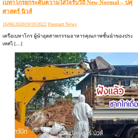
เบทาโกรยกระดับความใส่ใจรับวิถี New Normal – ปศุ
ศาสตร์ นิวส์
Posted
Author
16/06/2020
19/10/2022
Pasusart News
on
เครือเบทาโกร ผู้นำอุตสาหกรรมอาหารคุณภาพชั้นนำของประ
เทศไ […]