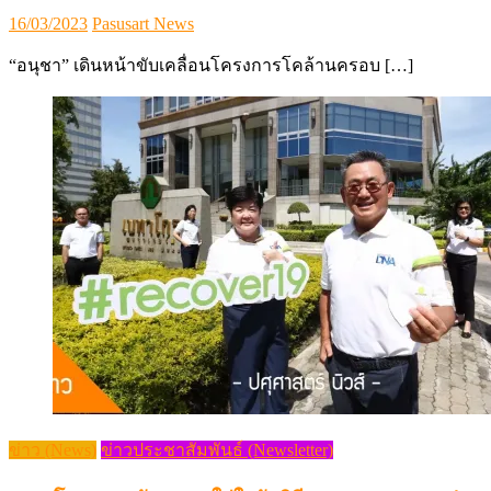
Posted
Author
16/03/2023
Pasusart News
on
“อนุชา” เดินหน้าขับเคลื่อนโครงการโคล้านครอบ […]
ข่าว (News)
ข่าวประชาสัมพันธ์ (Newsletter)