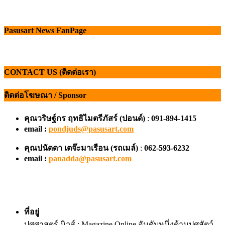
Pasusart News FanPage
CONTACT US (ติดต่อเรา)
ติดต่อโฆษณา / Sponsor
คุณวริษฐ์กร ฤทธิไมตรีภัสร์ (ปอนด์)
:
091-894-1415
email :
pondjuds@pasusart.com
คุณปนัดดา เตจ๊ะมาเรือน
(รถเมล์)
:
062-593-6232
email :
panadda@pasusart.com
ที่อยู่
ปศุศาสตร์ นิวส์ : Magazine Online อันดับหนึ่งด้านปศุสัตว์