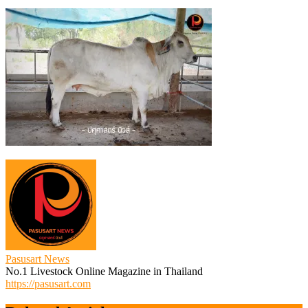
วัว
แม่
พันธุ์
Pasusart News
No.1 Livestock Online Magazine in Thailand
https://pasusart.com