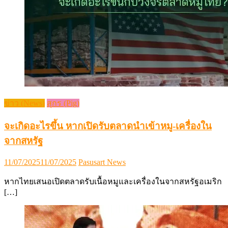
ข่าว (News)
สุกร (Pig)
จะเกิดอะไรขึ้น หากเปิดรับตลาดนำเข้าหมู-เครื่องใน
จากสหรัฐ
Posted
Author
11/07/2025
11/07/2025
Pasusart News
on
หากไทยเสนอเปิดตลาดรับเนื้อหมูและเครื่องในจากสหรัฐอเมริก
[…]