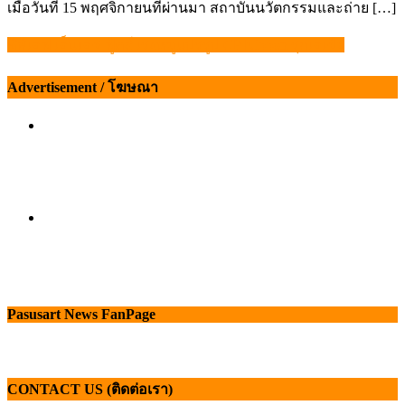
เมื่อวันที่ 15 พฤศจิกายนที่ผ่านมา สถาบันนวัตกรรมและถ่าย […]
ซีพีเอฟ เอ็นเอช ฟู้ดส์ เร่งหมูแปรรูป CP Nippon รุกเอเชีย
แนะแนว
เรื่อง
Advertisement / โฆษณา
Pasusart News FanPage
CONTACT US (ติดต่อเรา)