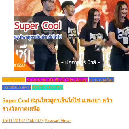
ข่าว (News)
ข่าวประชาสัมพันธ์ (Newsletter)
นานาปศุสัตว์
(Animal News)
สัตว์ปีก (Poultry)
Super Cool สมุนไพรสูตรเย็นไก่ไข่ ม.พะเยา คว้า
รางวัลภาคเหนือ
Posted
Author
16/11/2019
27/04/2023
Pasusart News
on