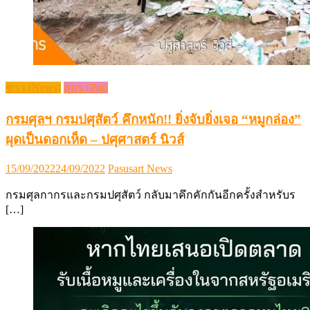
ข่าว (News)
สุกร (Pig)
กรมศุลฯ กรมปศุสัตว์ คึกหนัก!! ยิ่งจับยิ่งเจอ “หมูกล่อง”
ผุดเป็นดอกเห็ด – ปศุศาสตร์ นิวส์
Posted
Author
15/09/2022
24/09/2022
Pasusart News
on
กรมศุลกากรและกรมปศุสัตว์ กลับมาคึกคักกันอีกครั้งสำหรับร
[…]