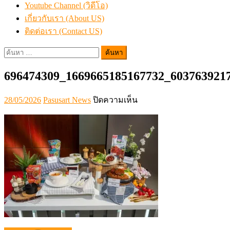
Youtube Channel (วิดีโอ)
เกี่ยวกับเรา (About US)
ติดต่อเรา (Contact US)
ค้นหา
สำหรับ:
696474309_1669665185167732_603763921
Posted
Author
บน
28/05/2026
Pasusart News
ปิดความเห็น
on
696474309_166966518516