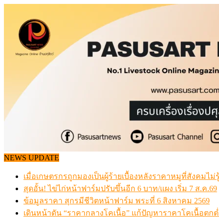
Skip
to
content
NEWS UPDATE
เมื่อเกษตรกรถูกมองเป็นผู้ร้ายเบื้องหลังราคาหมูที่สังคมไม่รู
สุดอั้น! ไข่ไก่หน้าฟาร์มปรับขึ้นอีก 6 บาท/แผง เริ่ม 7 ส.ค.69
ข้อมูลราคา สุกรมีชีวิตหน้าฟาร์ม พระที่ 6 สิงหาคม 2569
เดินหน้าดัน “ราคากลางโคเนื้อ” แก้ปัญหาราคาโคเนื้อตกต