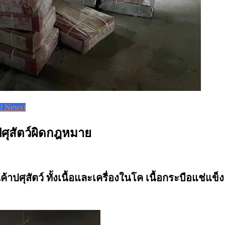
l News)
ปศุสัตว์ผิดกฎหมาย
นค้าปศุสัตว์ ทั้งเนื้อและเครื่องในโค เนื้อกระบือแช่