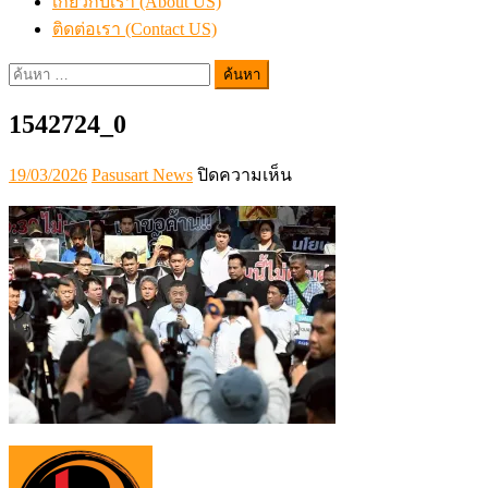
เกี่ยวกับเรา (About US)
ติดต่อเรา (Contact US)
ค้นหา
สำหรับ:
1542724_0
Posted
Author
บน
19/03/2026
Pasusart News
ปิดความเห็น
on
1542724_0