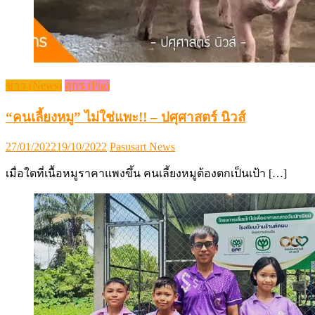
ข่าว (News)
สุกร (Pig)
“คนเลี้ยงหมู” ไม่ใช่แพะ!! – ปศุศาสตร์ นิวส์
Posted
Author
27/01/2022
19/10/2022
Pasusart News
on
เมื่อใดที่เนื้อหมูราคาแพงขึ้น คนเลี้ยงหมูต้องตกเป็นเป้า […]