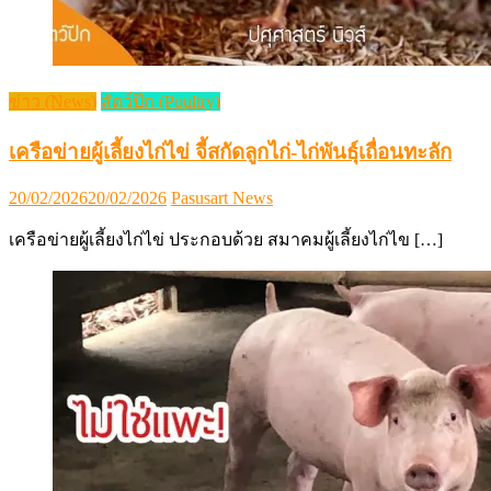
ข่าว (News)
สัตว์ปีก (Poultry)
เครือข่ายผู้เลี้ยงไก่ไข่ จี้สกัดลูกไก่-ไก่พันธุ์เถื่อนทะลัก
Posted
Author
20/02/2026
20/02/2026
Pasusart News
on
เครือข่ายผู้เลี้ยงไก่ไข่ ประกอบด้วย สมาคมผู้เลี้ยงไก่ไข […]