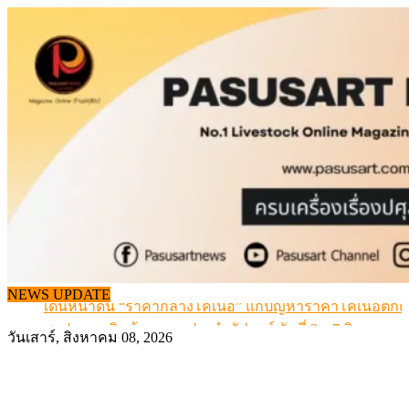
Skip
to
content
NEWS UPDATE
เดินหน้าดัน “ราคากลางโคเนื้อ” แก้ปัญหาราคาโคเนื้อตกต
สรุปภาวะ สินค้าเกษตรประจำสัปดาห์ วันที่ 3 – 7 สิงหาคม 
วันเสาร์, สิงหาคม 08, 2026
เมื่อเกษตรกรถูกมองเป็นผู้ร้ายเบื้องหลังราคาหมูที่สังคมไม่รู
สุดอั้น! ไข่ไก่หน้าฟาร์มปรับขึ้นอีก 6 บาท/แผง เริ่ม 7 ส.ค.69
ข้อมูลราคา สุกรมีชีวิตหน้าฟาร์ม พระที่ 6 สิงหาคม 2569