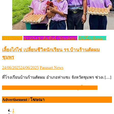
ข่าว (News)
ข่าวประชาสัมพันธ์ (Newsletter)
สัตว์ปีก (Poultry)
เลี้ยงไก่ไข่ เปลี่ยนชีวิตนักเรียน รร.บ้านร้านตัดผม
ชุมพร
Posted
Author
24/06/2025
24/06/2025
Pasusart News
on
ที่โรงเรียนบ้านร้านตัดผม อำเภอท่าแซะ จังหวัดชุมพร ช่วงเ […]
ปลัดเกษตรฯ รับข้อเสนอเครือข่ายเกษตรกรผู้เลี้ยงโคนม
แนะแนว
เรื่อง
Advertisement / โฆษณา
1