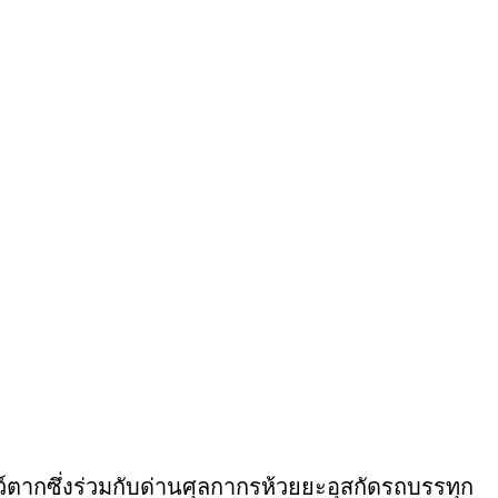
ว์ตากซึ่งร่วมกับด่านศุลกากรห้วยยะอุสกัดรถบรรทุก