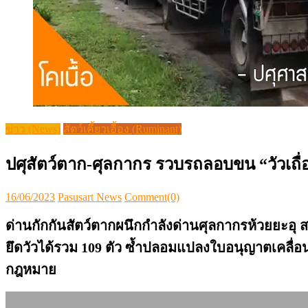
ข่าว (News)
สัตว์เคี้ยวเอื้อง (Ruminant)
ปศุสัตว์ตาก-ศุลกากร รวบรถลอบขน “วัวเถื่อน
Posted
Author
16/06/2023
Pasusart News
Comment(0)
on
ด่านกักกันสัตว์ตากผนึกกำลังด่านศุลกากรห้วยยะอุ
ยึดวัวได้รวม 109 ตัว ซ้ำปลอมแปลงใบอนุญาตเคลื่อ
กฎหมาย