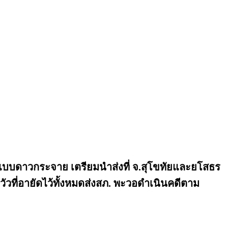
รมแบบดาวกระจาย เตรียมนำส่งที่ จ.สุโขทัยและยโสธร
วที่อายัดไว้ทั้งหมดส่งสภ. พะวอดำเนินคดีตาม