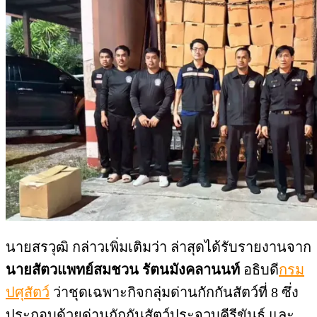
นายสรวุฒิ กล่าวเพิ่มเติมว่า ล่าสุดได้รับรายงานจาก
นายสัตวแพทย์สมชวน รัตนมังคลานนท์
อธิบดี
กรม
ปศุสัตว์
ว่าชุดเฉพาะกิจกลุ่มด่านกักกันสัตว์ที่ 8 ซึ่ง
ประกอบด้วยด่านกักกันสัตว์ประจวบคีรีขันธ์ และ