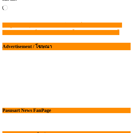
Loading…
ข้อมูลราคา สุกรมีชีวิตหน้าฟาร์ม พระที่ 16 พฤษภาคม 2569
แนะแนว
รับเปิดเทอม ไข่เป็ดหน้าฟาร์มขยับขึ้น 6 บาท/แผง มีผลวันนี้
เรื่อง
Advertisement / โฆษณา
Pasusart News FanPage