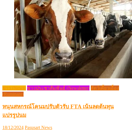
ข่าว (News)
ข่าวประชาสัมพันธ์ (Newsletter)
สัตว์เคี้ยวเอื้อง
(Ruminant)
หนุนสหกรณ์โคนมปรับตัวรับ FTA เน้นลดต้นทุน
แปรรูปนม
Posted
Author
18/12/2024
Pasusart News