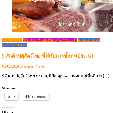
ข่าว (News)
ข่าวประชาสัมพันธ์ (Newsletter)
นานาปศุสัตว์
(Animal News)
9 สินค้าปศุสัตว์ไทย ที่ได้รับการขึ้นทะเบียน GI
Posted
Author
03/03/2026
Pasusart News
on
9 สินค้าปศุสัตว์ไทย มรดกภูมิปัญญาและอัตลักษณ์พื้นถิ่น ท […]
Share this:
X
Facebook
Like this: