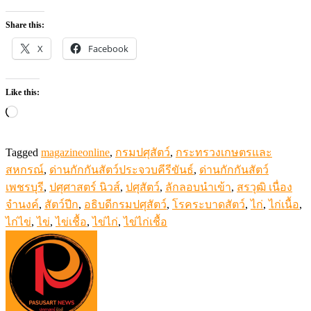
Share this:
X
Facebook
Like this:
Loading…
Tagged
magazineonline
,
กรมปศุสัตว์
,
กระทรวงเกษตรและ
สหกรณ์
,
ด่านกักกันสัตว์ประจวบคีรีขันธ์
,
ด่านกักกันสัตว์
เพชรบุรี
,
ปศุศาสตร์ นิวส์
,
ปศุสัตว์
,
ลักลอบนำเข้า
,
สรวุฒิ เนื่อง
จำนงค์
,
สัตว์ปีก
,
อธิบดีกรมปศุสัตว์
,
โรคระบาดสัตว์
,
ไก่
,
ไก่เนื้อ
,
ไก่ไข่
,
ไข่
,
ไข่เชื้อ
,
ไข่ไก่
,
ไข่ไก่เชื้อ