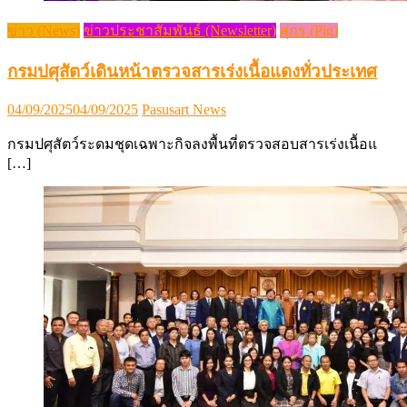
ข่าว (News)
ข่าวประชาสัมพันธ์ (Newsletter)
สุกร (Pig)
กรมปศุสัตว์เดินหน้าตรวจสารเร่งเนื้อแดงทั่วประเทศ
Posted
Author
04/09/2025
04/09/2025
Pasusart News
on
กรมปศุสัตว์ระดมชุดเฉพาะกิจลงพื้นที่ตรวจสอบสารเร่งเนื้อแ
[…]