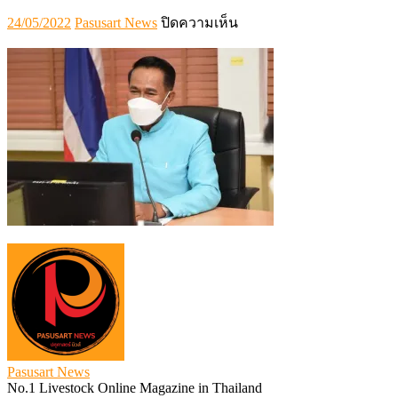
Posted
Author
บน
24/05/2022
Pasusart News
ปิดความเห็น
on
S__2457672
Pasusart News
No.1 Livestock Online Magazine in Thailand