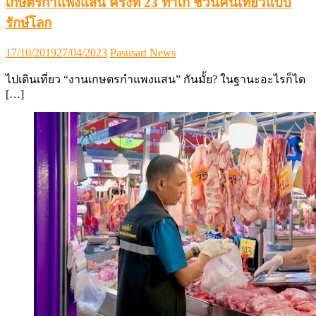
เกษตรกำแพงแสน ครั้งที่ 23 ทำเก๋ ชวนคนเที่ยวแบบ
รักษ์โลก
Posted
Author
17/10/2019
27/04/2023
Pasusart News
on
ไปเดินเที่ยว “งานเกษตรกำแพงแสน” กันมั้ย? ในฐานะอะไรก็ได
[…]