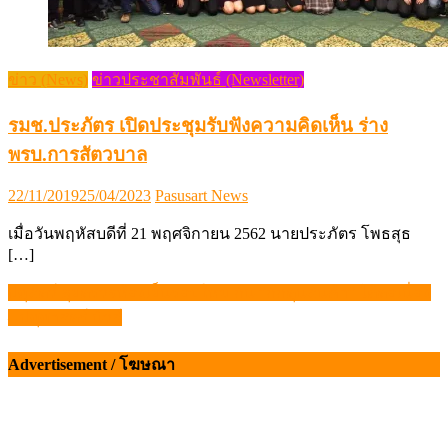
ข่าว (News)
ข่าวประชาสัมพันธ์ (Newsletter)
รมช.ประภัตร เปิดประชุมรับฟังความคิดเห็น ร่าง
พรบ.การสัตวบาล
Posted
Author
22/11/2019
25/04/2023
Pasusart News
on
เมื่อวันพฤหัสบดีที่ 21 พฤศจิกายน 2562 นายประภัตร โพธสุธ
[…]
ปศุสัตว์ ลุยตรวจห้องเย็นรอบใหม่ กัน “กักตุนสินค้า” ได้ต่อเนื่อง
แนะแนว
– ปศุศาสตร์ นิวส์
เรื่อง
Advertisement / โฆษณา